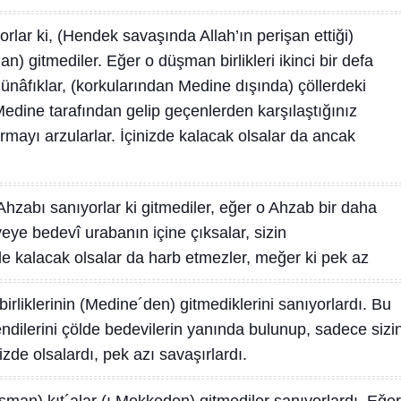
rlar ki, (Hendek savaşında Allah’ın perişan ettiği)
an) gitmediler. Eğer o düşman birlikleri ikinci bir defa
ünâfıklar, (korkularından Medine dışında) çöllerdeki
edine tarafından gelip geçenlerden karşılaştığınız
rmayı arzularlar. İçinizde kalacak olsalar da ancak
Ahzabı sanıyorlar ki gitmediler, eğer o Ahzab bir daha
yeye bedevî urabanın içine çıksalar, sizin
zde kalacak olsalar da harb etmezler, meğer ki pek az
irliklerinin (Medine´den) gitmediklerini sanıyorlardı. Bu
 kendilerini çölde bedevilerin yanında bulunup, sadece sizi
nizde olsalardı, pek azı savaşırlardı.