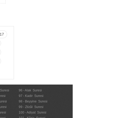
17
 Suresi
96 - Alak Suresi
resi
97 - Kadir Suresi
uresi
98 - Beyyine Suresi
uresi
99 - Zilzâl Suresi
uresi
100 - Adiyat Suresi
uresi
101 - Kâria Suresi