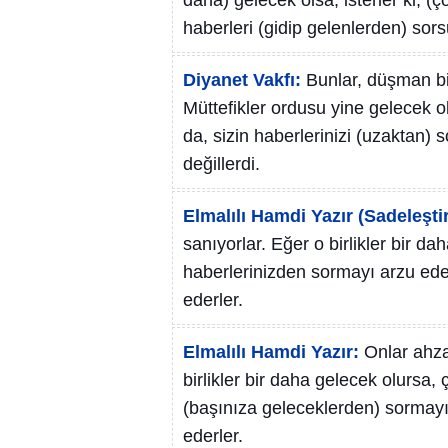
daha) gelecek olsa, isterler ki, (
haberleri (gidip gelenlerden) sors
Diyanet Vakfı:
Bunlar, düşman bir
Müttefikler ordusu yine gelecek ol
da, sizin haberlerinizi (uzaktan)
değillerdi.
Elmalılı Hamdi Yazır (Sadeleştir
sanıyorlar. Eğer o birlikler bir da
haberlerinizden sormayı arzu eder
ederler.
Elmalılı Hamdi Yazır:
Onlar ahza
birlikler bir daha gelecek olursa, 
(başınıza geleceklerden) sormayı 
ederler.