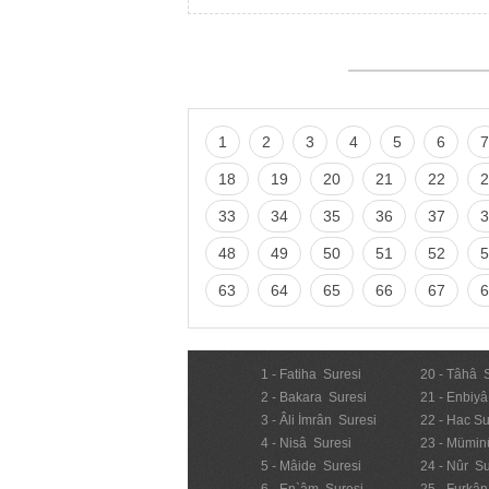
1
2
3
4
5
6
7
18
19
20
21
22
2
33
34
35
36
37
3
48
49
50
51
52
5
63
64
65
66
67
6
1 - Fatiha Suresi
20 - Tâhâ 
2 - Bakara Suresi
21 - Enbiyâ
3 - Âli İmrân Suresi
22 - Hac Su
4 - Nisâ Suresi
23 - Mümin
5 - Mâide Suresi
24 - Nûr Su
6 - En`âm Suresi
25 - Furkân