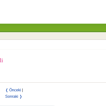
li
❬ Önceki
|
Sonraki ❭