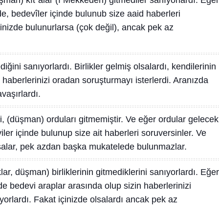
şman) kıt´alar (ı Mekkeden) gitmediler sanıyorlardı. Eğer
rde, bedevîler içinde bulunub size aaid haberleri
çinizde bulunurlarsa (çok değil), ancak pek az
ediğini sanıyorlardı. Birlikler gelmiş olsalardı, kendilerinin
 haberlerinizi oradan soruşturmayı isterlerdi. Aranızda
vaşırlardı.
ki, (düşman) orduları gitmemiştir. Ve eğer ordular gelecek
iler içinde bulunup size ait haberleri soruversinler. Ve
lsalar, pek azdan başka mukatelede bulunmazlar.
ar, düşman) birliklerinin gitmediklerini sanıyorlardı. Eğer
lde bedevi araplar arasında olup sizin haberlerinizi
orlardı. Fakat içinizde olsalardı ancak pek az