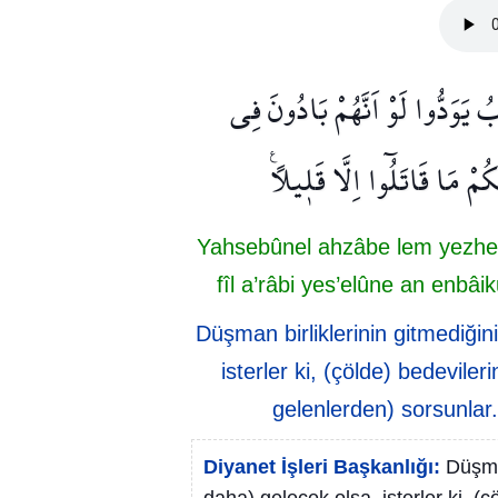
يَوَدُّوا لَوْ اَنَّهُمْ بَادُونَ فِي
مْ مَا قَاتَلُٓوا اِلَّا قَل۪يلًا۟
Yahsebûnel ahzâbe lem yezheb
fîl a’râbi yes’elûne an enbâik
Düşman birliklerinin gitmediğini
isterler ki, (çölde) bedevile
gelenlerden) sorsunlar.
Diyanet İşleri Başkanlığı:
Düşman