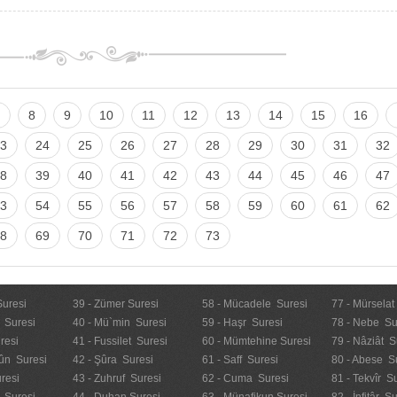
8
9
10
11
12
13
14
15
16
3
24
25
26
27
28
29
30
31
32
8
39
40
41
42
43
44
45
46
47
3
54
55
56
57
58
59
60
61
62
8
69
70
71
72
73
Suresi
39 - Zümer Suresi
58 - Mücadele Suresi
77 - Mürselat
 Suresi
40 - Mü`min Suresi
59 - Haşr Suresi
78 - Nebe Su
resi
41 - Fussilet Suresi
60 - Mümtehine Suresi
79 - Nâziât S
ûn Suresi
42 - Şûra Suresi
61 - Saff Suresi
80 - Abese S
resi
43 - Zuhruf Suresi
62 - Cuma Suresi
81 - Tekvîr S
 Suresi
44 - Duhan Suresi
63 - Münafikun Suresi
82 - İnfitâr S