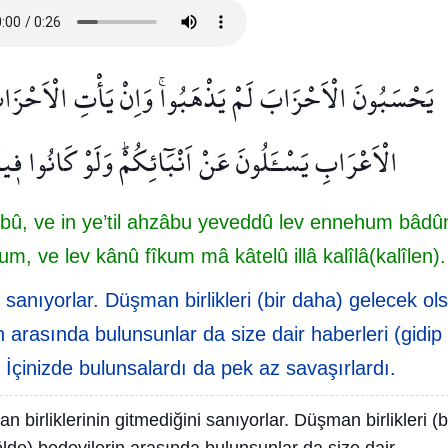
يَحْسَبُونَ الْاَحْزَابَ لَمْ يَذْهَبُواۚ وَاِنْ يَأْتِ الْاَحْزَابُ 
الْاَعْرَابِ يَسْـَٔلُونَ عَنْ اَنْبَٓائِكُمْۜ وَلَوْ كَانُوا ف۪يكُ
û, ve in ye’til ahzâbu yeveddû lev ennehum bâdû
um, ve lev kânû fîkum mâ kâtelû illâ kalîlâ(kalîlen).
 sanıyorlar. Düşman birlikleri (bir daha) gelecek ol
rin arasında bulunsunlar da size dair haberleri (gidip
 İçinizde bulunsalardı da pek az savaşırlardı.
 birliklerinin gitmediğini sanıyorlar. Düşman birlikleri (b