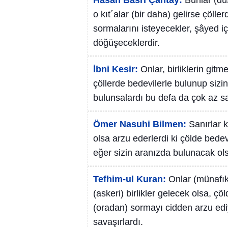
Hasan Basri Çantay:
Bunlar (dü
o kıt´alar (bir daha) gelirse çölle
sormalarını isteyecekler, şâyed i
döğüşeceklerdir.
İbni Kesir:
Onlar, birliklerin gitm
çöllerde bedevilerle bulunup sizin
bulunsalardı bu defa da çok az sa
Ömer Nasuhi Bilmen:
Sanırlar 
olsa arzu ederlerdi ki çölde bedev
eğer sizin aranızda bulunacak o
Tefhim-ul Kuran:
Onlar (münafıkl
(askeri) birlikler gelecek olsa, çö
(oradan) sormayı cidden arzu ediy
savaşırlardı.