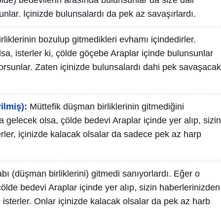
çölde) bedevilerin arasında bulunsunlar da size dair
unlar. İçinizde bulunsalardı da pek az savaşırlardı.
liklerinin bozulup gitmedikleri evhamı içindedirler.
sa, isterler ki, çölde göçebe Araplar içinde bulunsunlar
 sorsunlar. Zaten içinizde bulunsalardı dahi pek savaşacak
ilmiş):
Müttefik düşman birliklerinin gitmediğini
ha gelecek olsa, çölde bedevi Araplar içinde yer alıp, sizin
ler, içinizde kalacak olsalar da sadece pek az harp
bı (düşman birliklerini) gitmedi sanıyorlardı. Eğer o
çölde bedevi Araplar içinde yer alıp, sizin haberlerinizden
isterler. Onlar içinizde kalacak olsalar da pek az harb