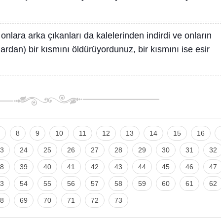
onlara arka çıkanları da kalelerinden indirdi ve onların
ardan) bir kısmını öldürüyordunuz, bir kısmını ise esir
8
9
10
11
12
13
14
15
16
3
24
25
26
27
28
29
30
31
32
8
39
40
41
42
43
44
45
46
47
3
54
55
56
57
58
59
60
61
62
8
69
70
71
72
73