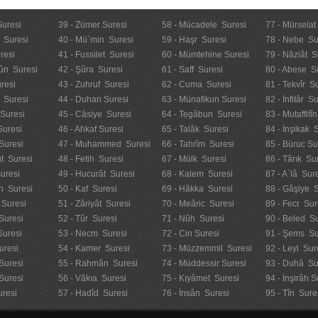
Suresi
39 - Zümer Suresi
58 - Mücadele Suresi
77 - Mürselat
 Suresi
40 - Mü`min Suresi
59 - Haşr Suresi
78 - Nebe Su
resi
41 - Fussilet Suresi
60 - Mümtehine Suresi
79 - Nâziât S
ûn Suresi
42 - Şûra Suresi
61 - Saff Suresi
80 - Abese S
resi
43 - Zuhruf Suresi
62 - Cuma Suresi
81 - Tekvîr S
 Suresi
44 - Duhan Suresi
63 - Münafikun Suresi
82 - İnfitâr S
 Suresi
45 - Câsiye Suresi
64 - Tegâbun Suresi
83 - Mutaffifî
Suresi
46 - Ahkaf Suresi
65 - Talâk Suresi
84 - İnşikak 
Suresi
47 - Muhammed Suresi
66 - Tahrîm Suresi
85 - Büruc Su
t Suresi
48 - Fetih Suresi
67 - Mülk Suresi
86 - Târık Su
uresi
49 - Hucurât Suresi
68 - Kalem Suresi
87 - A`lâ Sur
n Suresi
50 - Kaf Suresi
69 - Hâkka Suresi
88 - Gâşiye 
 Suresi
51 - Zâriyât Suresi
70 - Meâric Suresi
89 - Fecr Sur
Suresi
52 - Tûr Suresi
71 - Nûh Suresi
90 - Beled Su
Suresi
53 - Necm Suresi
72 - Cin Suresi
91 - Şems Su
uresi
54 - Kamer Suresi
73 - Müzzemmil Suresi
92 - Leyl Sur
Suresi
55 - Rahmân Suresi
74 - Müddessir Suresi
93 - Duhâ Su
 Suresi
56 - Vâkıa Suresi
75 - Kıyâmet Suresi
94 - İnşirâh S
uresi
57 - Hadîd Suresi
76 - İnsân Suresi
95 - Tîn Sure