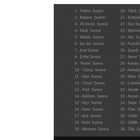
1 - Fatiha Suresi
20 - Tâhâ 
2 - Bakara Suresi
21 - Enbiyâ
3 - Âli İmrân Suresi
22 - Hac Su
4 - Nisâ Suresi
23 - Mümin
5 - Mâide Suresi
24 - Nûr Su
6 - En`âm Suresi
25 - Furkân
7 - Araf Suresi
26 - Şuarâ
8 - Enfal Suresi
27 - Neml 
9 - Tevbe Suresi
28 - Kasas 
10 - Yûnus Suresi
29 - Ankebû
11 - Hûd Suresi
30 - Rûm S
12 - Yûsuf Suresi
31 - Lokmâ
13 - Rad Suresi
32 - Secde
14 - İbrâhim Suresi
33 - Ahzab 
15 - Hicr Suresi
34 - Sebe 
16 - Nahl Suresi
35 - Fâtır S
17 - İsrâ Suresi
36 - Yâsîn 
18 - Kehf Suresi
37 - Sâffât
19 - Meryem Suresi
38 - Sâd S