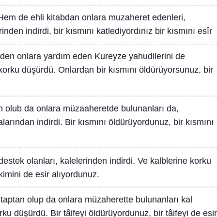
Hem de ehli kitabdan onlara muzaheret edenleri,
nden indirdi, bir kısmını katlediyordınız bir kısmını esîr
inden onlara yardım eden Kureyze yahudilerini de
e korku düşürdü. Onlardan bir kısmını öldürüyorsunuz, bir
n olub da onlara müzaaheretde bulunanları da,
larından indirdi. Bir kısmını öldürüyordunuz, bir kısmını
destek olanları, kalelerinden indirdi. Ve kalblerine korku
kimini de esir alıyordunuz.
kitaptan olup da onlara müzaherette bulunanları kal
rku düşürdü. Bir tâifeyi öldürüyordunuz, bir tâifeyi de esir