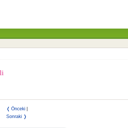
li
❬ Önceki
|
Sonraki ❭