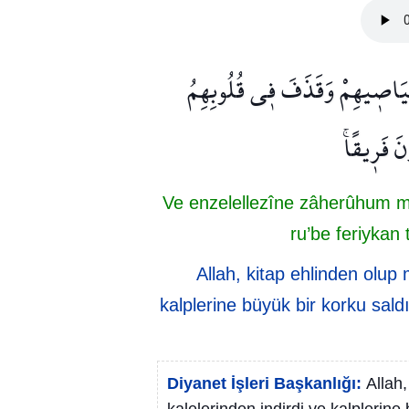
يَاص۪يهِمْ وَقَذَفَ ف۪ي قُلُوبِهِمُ
َ فَر۪يقًاۚ
Ve enzelellezîne zâherûhum min
ru’be feriykan 
Allah, kitap ehlinden olup 
kalplerine büyük bir korku saldı
Diyanet İşleri Başkanlığı:
Allah