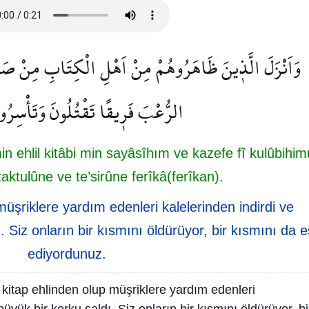
وَاَنْزَلَ الَّذ۪ينَ ظَاهَرُوهُمْ مِنْ اَهْلِ الْكِتَابِ مِنْ صَ
الرُّعْبَ فَر۪يقًا تَقْتُلُونَ وَتَأْسِرُون
 ehlil kitâbi min sayâsîhım ve kazefe fî kulûbihim
taktulûne ve te’sirûne ferîkâ(ferîkan).
müşriklere yardım edenleri kalelerinden indirdi ve
. Siz onların bir kısmını öldürüyor, bir kısmını da e
ediyordunuz.
, kitap ehlinden olup müşriklere yardım edenleri