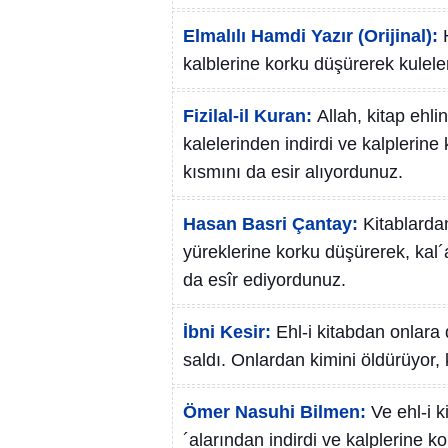
Elmalılı Hamdi Yazır (Orijinal):
kalblerine korku düşürerek kuleleri
Fizilal-il Kuran:
Allah, kitap ehl
kalelerinden indirdi ve kalplerin
kısmını da esir alıyordunuz.
Hasan Basri Çantay:
Kitablarda
yüreklerine korku düşürerek, kal´a
da esîr ediyordunuz.
İbni Kesir:
Ehl-i kitabdan onlara 
saldı. Onlardan kimini öldürüyor, 
Ömer Nasuhi Bilmen:
Ve ehl-i 
´alarından indirdi ve kalplerine ko