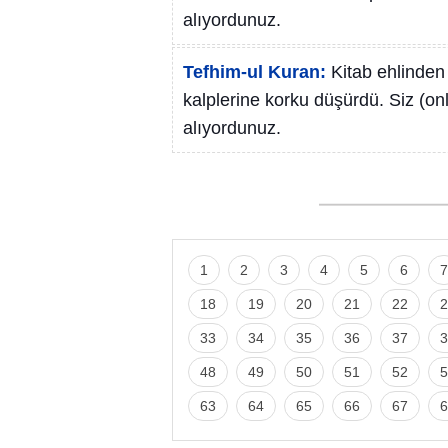
alıyordunuz.
Tefhim-ul Kuran:
Kitab ehlinden 
kalplerine korku düşürdü. Siz (onl
alıyordunuz.
1
2
3
4
5
6
7
18
19
20
21
22
2
33
34
35
36
37
3
48
49
50
51
52
5
63
64
65
66
67
6