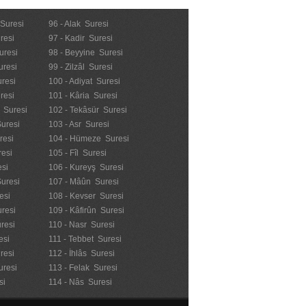
 Suresi
96 - Alak Suresi
resi
97 - Kadir Suresi
uresi
98 - Beyyine Suresi
uresi
99 - Zilzâl Suresi
uresi
100 - Adiyat Suresi
uresi
101 - Kâria Suresi
n Suresi
102 - Tekâsür Suresi
Suresi
103 - Asr Suresi
resi
104 - Hümeze Suresi
resi
105 - Fîl Suresi
esi
106 - Kureyş Suresi
Suresi
107 - Mâûn Suresi
esi
108 - Kevser Suresi
resi
109 - Kâfirûn Suresi
resi
110 - Nasr Suresi
esi
111 - Tebbet Suresi
resi
112 - İhlâs Suresi
uresi
113 - Felak Suresi
si
114 - Nâs Suresi