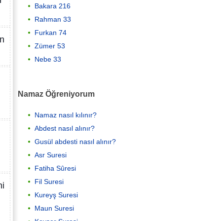
r
Bakara 216
Rahman 33
Furkan 74
en
Zümer 53
Nebe 33
Namaz Öğreniyorum
Namaz nasıl kılınır?
Abdest nasıl alınır?
Gusül abdesti nasıl alınır?
Asr Suresi
Fatiha Sûresi
Fil Suresi
ni
Kureyş Suresi
Maun Suresi