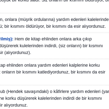
büyük bir korku saldı. Siz onların bir kısmını öldürüyor, bi
tan, onlara (müşrik ordularına) yardım edenleri kalelerind
ü; bir kısmını öldürüyor, bir kısmını da esir alıyordunuz.
ilmiş):
Hem de kitap ehlinden onlara arka çıkıp
üşürerek kulelerinden indirdi, (siz onların) bir kısmını
ir (alıyordunuz).
ap ehlinden onlara yardım edenleri kalplerine korku
z onların bir kısmını katlediyordunuz, bir kısmını da esir
lub (Hendek savaşındaki) o kâfirlere yardım edenleri (ya
ine korku düşürerek kalelerinden indirdi de bir kısmını
ir alıyordunuz.