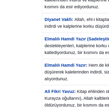
kalelerinden indirdi ve kalplerine 
kısmını da esir ediyordunuz.
Diyanet Vakfı:
Allah, ehl-i kitap
indirdi ve kalplerine korku düşürd
Elmalılı Hamdi Yazır (Sadeleştir
destekleyenleri, kalplerine korku d
katlediyordunuz, bir kısmını da es
Elmalılı Hamdi Yazır:
Hem de kit
düşürerek kalelerinden indirdi, si
alıyordunuz.
Ali Fikri Yavuz:
Kitap ehlinden o
Kurayza oğullarını), Allah kalbler
öldürüyordunuz, bir kısmını da es