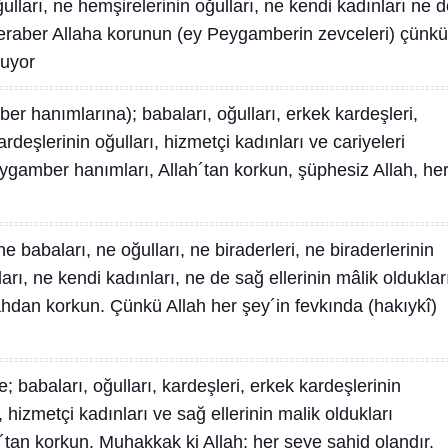
ğulları, ne hemşirelerinin oğulları, ne kendi kadınları ne 
 beraber Allaha korunun (ey Peygamberin zevceleri) çünkü
nuyor
r hanımlarına); babaları, oğulları, erkek kardeşleri,
ardeşlerinin oğulları, hizmetçi kadınları ve cariyeleri
ygamber hanımları, Allah´tan korkun, şüphesiz Allah, he
ne babaları, ne oğulları, ne biraderleri, ne biraderlerinin
ları, ne kendi kadınları, ne de sağ ellerinin mâlik olduklar
ahdan korkun. Çünkü Allah her şey´in fevkında (hakıykî)
 babaları, oğulları, kardeşleri, erkek kardeşlerinin
ı, hizmetçi kadınları ve sağ ellerinin malik oldukları
´tan korkun. Muhakkak ki Allah; her şeye şahid olandır.