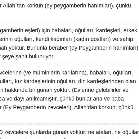
r Allah´tan korkun (ey peygamberin hanımları), çünkü
amberin eşleri) için babaları, oğulları, kardeşleri, erkek
erinin oğulları, kendi kadınları (kadın dostları) ve sahip
günah yoktur. Bununla beraber (ey Peygamberin hanımları)
 şeye şahit bulunuyor.
elerine (ve müminlerin karılarına), babaları, oğulları,
lları, kız kardeşlerinin oğulları, din kardeşlerinden olan
ri hakkında bir günah yoktur. (Evlerine gelebilirler ve
mca ve dayı anılmamıştır, çünkü bunlar ana ve baba
r (Ey Peygamberin zevceleri), Allah’dan korkun; çünkü
O zevcelere şunlarda günah yoktur: ne ataları, ne oğullar