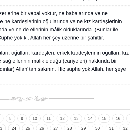
zerlerine bir vebal yoktur, ne babalarında ve ne
e ne kardeşlerinin oğullarında ve ne kız kardeşlerinin
da ve ne de ellerinin mâlik olduklarında. (Bunlar ile
Şüphe yok ki, Allah her şey üzerine bir şahittir.
ları, oğulları, kardeşleri, erkek kardeşlerinin oğulları, kız
e sağ ellerinin malik olduğu (cariyeleri) hakkında bir
ınlar) Allah´tan sakının. Hiç şüphe yok Allah, her şeye
8
9
10
11
12
13
14
15
16
3
24
25
26
27
28
29
30
31
32