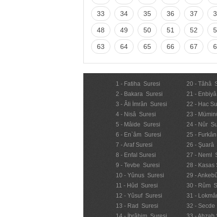
33
34
35
36
37
3
48
49
50
51
52
5
63
64
65
66
67
6
1 - Fatiha Suresi
20 - Tâhâ 
2 - Bakara Suresi
21 - Enbiyâ
3 - Âli İmrân Suresi
22 - Hac Su
4 - Nisâ Suresi
23 - Mümin
5 - Mâide Suresi
24 - Nûr Su
6 - En`âm Suresi
25 - Furkân
7 - Araf Suresi
26 - Şuarâ
8 - Enfal Suresi
27 - Neml 
9 - Tevbe Suresi
28 - Kasas 
10 - Yûnus Suresi
29 - Ankebû
11 - Hûd Suresi
30 - Rûm S
12 - Yûsuf Suresi
31 - Lokmâ
13 - Rad Suresi
32 - Secde
14 - İbrâhim Suresi
33 - Ahzab 