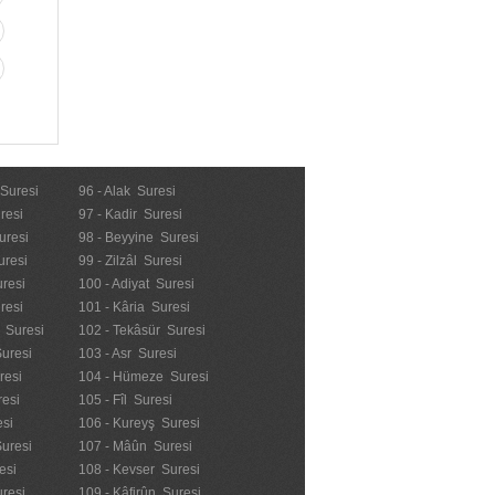
 Suresi
96 - Alak Suresi
resi
97 - Kadir Suresi
uresi
98 - Beyyine Suresi
uresi
99 - Zilzâl Suresi
uresi
100 - Adiyat Suresi
uresi
101 - Kâria Suresi
n Suresi
102 - Tekâsür Suresi
Suresi
103 - Asr Suresi
resi
104 - Hümeze Suresi
resi
105 - Fîl Suresi
esi
106 - Kureyş Suresi
Suresi
107 - Mâûn Suresi
esi
108 - Kevser Suresi
resi
109 - Kâfirûn Suresi