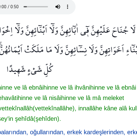
لَا جُنَاحَ عَلَيْهِنَّ ف۪ٓي اٰبَٓائِهِنَّ وَلَٓا اَبْنَٓائِهِنَّ وَلَٓا اِخْوَانِ
ْنَٓاءِ اَخَوَاتِهِنَّ وَلَا نِسَٓائِهِنَّ وَلَا مَا مَلَكَتْ اَيْمَانُهُنَّۚ 
كُلِّ شَيْءٍ شَه۪يدًا
inne ve lâ ebnâihinne ve lâ ihvânihinne ve lâ ebnâi
ehavâtihinne ve lâ nisâihinne ve lâ mâ meleket
ekînallâh(vettekînallâhe), innallâhe kâne alâ kull
şey’in şehîdâ(şehîden).
larından, oğullarından, erkek kardeşlerinden, erk