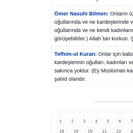
Ömer Nasuhi Bilmen:
Onların ü
oğullarında ve ne kardeşlerinde v
oğullarında ve ne kendi kadınların
görüşebilirler.) Allah´tan korkun. 
Tefhim-ul Kuran:
Onlar için baba
kardeşlerinin oğulları, kadınları v
sakınca yoktur. (Ey Müslüman kad
şahid olandır.
1
2
3
4
5
6
7
18
19
20
21
22
2