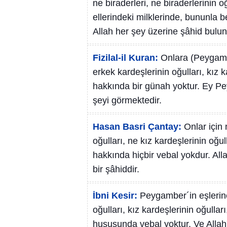
ne biraderleri, ne biraderlerinin o
ellerindeki milklerinde, bununla
Allah her şey üzerine şâhid bulu
Fizilal-il Kuran:
Onlara (Peygambe
erkek kardeşlerinin oğulları, kız k
hakkında bir günah yoktur. Ey Pe
şeyi görmektedir.
Hasan Basri Çantay:
Onlar için 
oğulları, ne kız kardeşlerinin oğul
hakkında hiçbir vebal yokdur. All
bir şâhiddir.
İbni Kesir:
Peygamber´in eşlerine;
oğulları, kız kardeşlerinin oğullar
hususunda vebal yoktur. Ve Allah