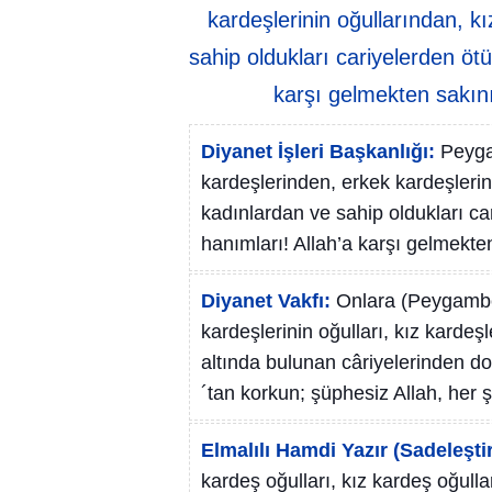
kardeşlerinin oğullarından, k
sahip oldukları cariyelerden öt
karşı gelmekten sakını
Diyanet İşleri Başkanlığı:
Peyga
kardeşlerinden, erkek kardeşlerin
kadınlardan ve sahip oldukları c
hanımları! Allah’a karşı gelmekten
Diyanet Vakfı:
Onlara (Peygamber
kardeşlerinin oğulları, kız kardeşl
altında bulunan câriyelerinden do
´tan korkun; şüphesiz Allah, her ş
Elmalılı Hamdi Yazır (Sadeleştir
kardeş oğulları, kız kardeş oğull