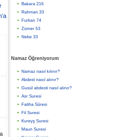
Bakara 216
e
Rahman 33
h’a
Furkan 74
Zümer 53
Nebe 33
Namaz Öğreniyorum
Namaz nasıl kılınır?
Abdest nasıl alınır?
Gusül abdesti nasıl alınır?
Asr Suresi
Fatiha Sûresi
Fil Suresi
Kureyş Suresi
Maun Suresi
da