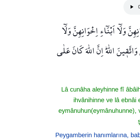
هِنَّ وَلَٓا اَبْنَٓاءِ اِخْوَانِهِنَّ وَلَٓا
وَاتَّق۪ينَ اللّٰهَۜ اِنَّ اللّٰهَ كَانَ عَلٰى
Lâ cunâha aleyhinne fî âbâih
ihvânihinne ve lâ ebnâi 
eymânuhun(eymânuhunne), vett
Peygamberin hanımlarına, baba