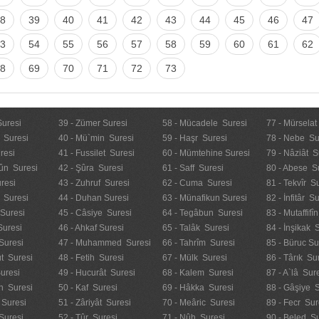
8
39
40
41
42
43
44
45
46
47
3
54
55
56
57
58
59
60
61
62
8
69
70
71
72
73
Suresi
39 - Zümer Suresi
58 - Mücadele Suresi
77 - Mürselat
 Suresi
40 - Mü`min Suresi
59 - Haşr Suresi
78 - Nebe Su
resi
41 - Fussilet Suresi
60 - Mümtehine Suresi
79 - Nâziât S
ûn Suresi
42 - Şûra Suresi
61 - Saff Suresi
80 - Abese S
resi
43 - Zuhruf Suresi
62 - Cuma Suresi
81 - Tekvîr S
 Suresi
44 - Duhan Suresi
63 - Münafikun Suresi
82 - İnfitâr S
 Suresi
45 - Câsiye Suresi
64 - Tegâbun Suresi
83 - Mutaffifî
Suresi
46 - Ahkaf Suresi
65 - Talâk Suresi
84 - İnşikak 
Suresi
47 - Muhammed Suresi
66 - Tahrîm Suresi
85 - Büruc Su
t Suresi
48 - Fetih Suresi
67 - Mülk Suresi
86 - Târık Su
uresi
49 - Hucurât Suresi
68 - Kalem Suresi
87 - A`lâ Sur
n Suresi
50 - Kaf Suresi
69 - Hâkka Suresi
88 - Gâşiye 
 Suresi
51 - Zâriyât Suresi
70 - Meâric Suresi
89 - Fecr Sur
Suresi
52 - Tûr Suresi
71 - Nûh Suresi
90 - Beled Su