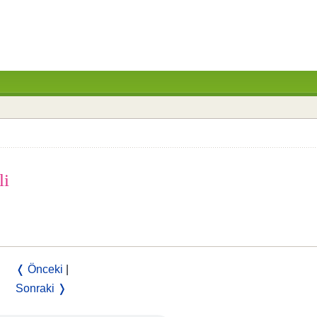
li
❬ Önceki
|
Sonraki ❭