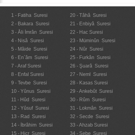
1 - Fatiha Suresi
20 - Tâhâ Suresi
2 - Bakara Suresi
21 - Enbiyâ Suresi
3 - Âli İmrân Suresi
22 - Hac Suresi
4 - Nisâ Suresi
23 - Müminûn Suresi
5 - Mâide Suresi
24 - Nûr Suresi
6 - En`âm Suresi
25 - Furkân Suresi
7 - Araf Suresi
26 - Şuarâ Suresi
8 - Enfal Suresi
27 - Neml Suresi
9 - Tevbe Suresi
28 - Kasas Suresi
10 - Yûnus Suresi
29 - Ankebût Suresi
11 - Hûd Suresi
30 - Rûm Suresi
12 - Yûsuf Suresi
31 - Lokmân Suresi
13 - Rad Suresi
32 - Secde Suresi
14 - İbrâhim Suresi
33 - Ahzab Suresi
15 - Hicr Suresi
34 - Sebe Suresi