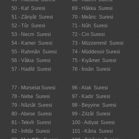
50 - Kaf Suresi
69 - Hâkka Suresi
51 - Zâriyât Suresi
70 - Meâric Suresi
52 - Tûr Suresi
71 - Nûh Suresi
53 - Necm Suresi
72 - Cin Suresi
54 - Kamer Suresi
73 - Müzzemmil Suresi
55 - Rahmân Suresi
74 - Müddessir Suresi
56 - Vâkıa Suresi
75 - Kıyâmet Suresi
57 - Hadîd Suresi
76 - İnsân Suresi
77 - Mürselat Suresi
96 - Alak Suresi
78 - Nebe Suresi
97 - Kadir Suresi
79 - Nâziât Suresi
98 - Beyyine Suresi
80 - Abese Suresi
99 - Zilzâl Suresi
81 - Tekvîr Suresi
100 - Adiyat Suresi
82 - İnfitâr Suresi
101 - Kâria Suresi