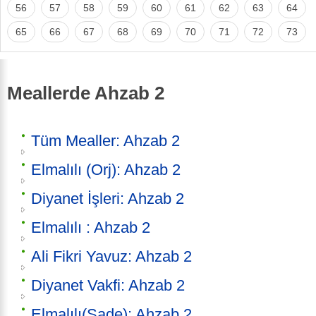
56
57
58
59
60
61
62
63
64
65
66
67
68
69
70
71
72
73
Meallerde Ahzab 2
Tüm Mealler: Ahzab 2
Elmalılı (Orj): Ahzab 2
Diyanet İşleri: Ahzab 2
Elmalılı : Ahzab 2
Ali Fikri Yavuz: Ahzab 2
Diyanet Vakfi: Ahzab 2
Elmalılı(Sade): Ahzab 2