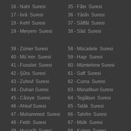
16 - Nahl Suresi
35 - Fâtır Suresi
17 - İsrâ Suresi
36 - Yâsîn Suresi
18 - Kehf Suresi
37 - Sâffât Suresi
19 - Meryem Suresi
38 - Sâd Suresi
39 - Zümer Suresi
58 - Mücadele Suresi
40 - Mü`min Suresi
59 - Haşr Suresi
41 - Fussilet Suresi
60 - Mümtehine Suresi
42 - Şûra Suresi
61 - Saff Suresi
43 - Zuhruf Suresi
62 - Cuma Suresi
44 - Duhan Suresi
63 - Münafikun Suresi
45 - Câsiye Suresi
64 - Tegâbun Suresi
46 - Ahkaf Suresi
65 - Talâk Suresi
47 - Muhammed Suresi
66 - Tahrîm Suresi
48 - Fetih Suresi
67 - Mülk Suresi
49 - Hucurât Suresi
68 - Kalem Suresi