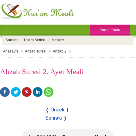
Kuran Okulu
Sureler
Hatim Setleri
Mealler
Anasayfa
Ahzab suresi
Ahzab 2
Ahzab Suresi 2. Ayet Meali
❬ Önceki
|
Sonraki ❭