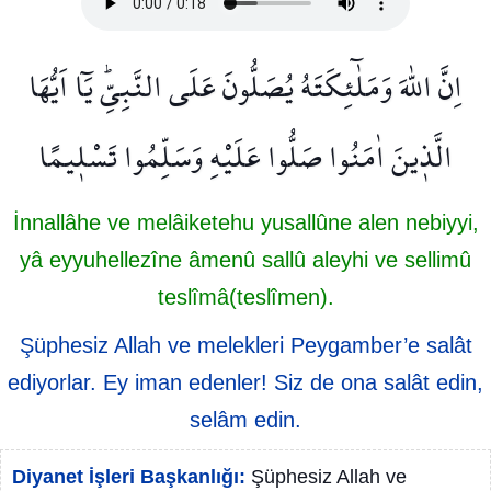
اِنَّ اللّٰهَ وَمَلٰٓئِكَتَهُ يُصَلُّونَ عَلَى النَّبِيِّۜ يَٓا اَيُّهَا
الَّذ۪ينَ اٰمَنُوا صَلُّوا عَلَيْهِ وَسَلِّمُوا تَسْل۪يمًا
İnnallâhe ve melâiketehu yusallûne alen nebiyyi,
yâ eyyuhellezîne âmenû sallû aleyhi ve sellimû
teslîmâ(teslîmen).
Şüphesiz Allah ve melekleri Peygamber’e salât
ediyorlar. Ey iman edenler! Siz de ona salât edin,
selâm edin.
Diyanet İşleri Başkanlığı:
Şüphesiz Allah ve