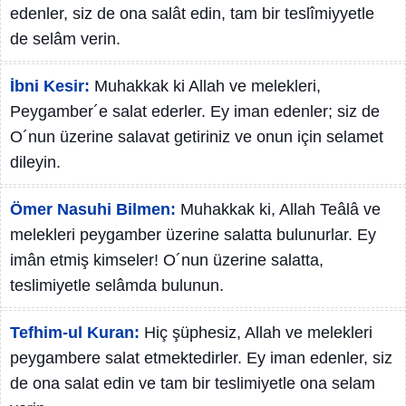
edenler, siz de ona salât edin, tam bir teslîmiyyetle
de selâm verin.
İbni Kesir:
Muhakkak ki Allah ve melekleri,
Peygamber´e salat ederler. Ey iman edenler; siz de
O´nun üzerine salavat getiriniz ve onun için selamet
dileyin.
Ömer Nasuhi Bilmen:
Muhakkak ki, Allah Teâlâ ve
melekleri peygamber üzerine salatta bulunurlar. Ey
imân etmiş kimseler! O´nun üzerine salatta,
teslimiyetle selâmda bulunun.
Tefhim-ul Kuran:
Hiç şüphesiz, Allah ve melekleri
peygambere salat etmektedirler. Ey iman edenler, siz
de ona salat edin ve tam bir teslimiyetle ona selam