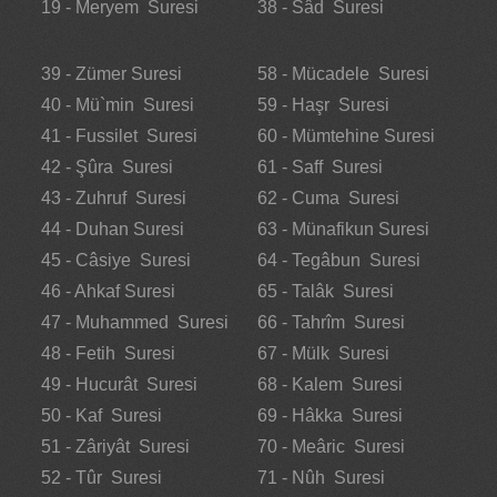
19 - Meryem Suresi
38 - Sâd Suresi
39 - Zümer Suresi
58 - Mücadele Suresi
40 - Mü`min Suresi
59 - Haşr Suresi
41 - Fussilet Suresi
60 - Mümtehine Suresi
42 - Şûra Suresi
61 - Saff Suresi
43 - Zuhruf Suresi
62 - Cuma Suresi
44 - Duhan Suresi
63 - Münafikun Suresi
45 - Câsiye Suresi
64 - Tegâbun Suresi
46 - Ahkaf Suresi
65 - Talâk Suresi
47 - Muhammed Suresi
66 - Tahrîm Suresi
48 - Fetih Suresi
67 - Mülk Suresi
49 - Hucurât Suresi
68 - Kalem Suresi
50 - Kaf Suresi
69 - Hâkka Suresi
51 - Zâriyât Suresi
70 - Meâric Suresi
52 - Tûr Suresi
71 - Nûh Suresi