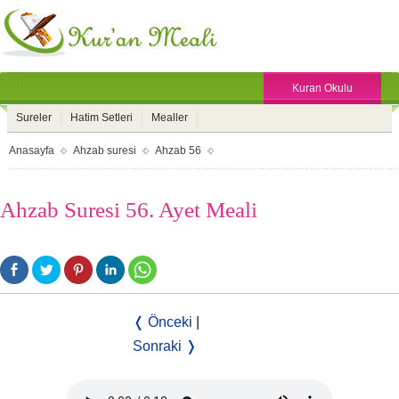
Kuran Okulu
Sureler
Hatim Setleri
Mealler
Anasayfa
Ahzab suresi
Ahzab 56
Ahzab Suresi 56. Ayet Meali
❬ Önceki
|
Sonraki ❭