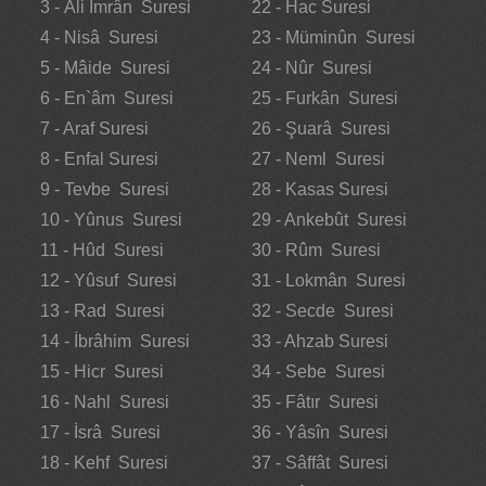
3 - Âli İmrân Suresi
22 - Hac Suresi
4 - Nisâ Suresi
23 - Müminûn Suresi
5 - Mâide Suresi
24 - Nûr Suresi
6 - En`âm Suresi
25 - Furkân Suresi
7 - Araf Suresi
26 - Şuarâ Suresi
8 - Enfal Suresi
27 - Neml Suresi
9 - Tevbe Suresi
28 - Kasas Suresi
10 - Yûnus Suresi
29 - Ankebût Suresi
11 - Hûd Suresi
30 - Rûm Suresi
12 - Yûsuf Suresi
31 - Lokmân Suresi
13 - Rad Suresi
32 - Secde Suresi
14 - İbrâhim Suresi
33 - Ahzab Suresi
15 - Hicr Suresi
34 - Sebe Suresi
16 - Nahl Suresi
35 - Fâtır Suresi
17 - İsrâ Suresi
36 - Yâsîn Suresi
18 - Kehf Suresi
37 - Sâffât Suresi