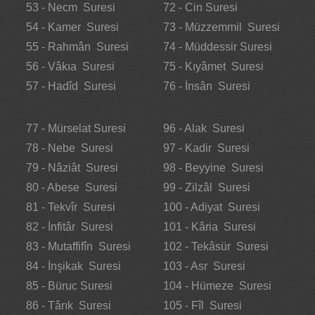
53 - Necm Suresi
72 - Cin Suresi
54 - Kamer Suresi
73 - Müzzemmil Suresi
55 - Rahmân Suresi
74 - Müddessir Suresi
56 - Vâkıa Suresi
75 - Kıyâmet Suresi
57 - Hadîd Suresi
76 - İnsân Suresi
77 - Mürselat Suresi
96 - Alak Suresi
78 - Nebe Suresi
97 - Kadir Suresi
79 - Nâziât Suresi
98 - Beyyine Suresi
80 - Abese Suresi
99 - Zilzâl Suresi
81 - Tekvîr Suresi
100 - Adiyat Suresi
82 - İnfitâr Suresi
101 - Kâria Suresi
83 - Mutaffifîn Suresi
102 - Tekâsür Suresi
84 - İnşikak Suresi
103 - Asr Suresi
85 - Büruc Suresi
104 - Hümeze Suresi
86 - Târık Suresi
105 - Fîl Suresi