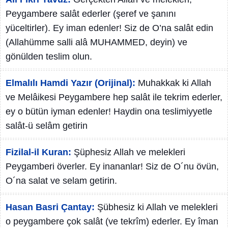
Peygambere salât ederler (şeref ve şanını
yüceltirler). Ey iman edenler! Siz de O’na salât edin
(Allahümme salli alâ MUHAMMED, deyin) ve
gönülden teslim olun.
Elmalılı Hamdi Yazır (Orijinal):
Muhakkak ki Allah
ve Melâikesi Peygambere hep salât ile tekrim ederler,
ey o bütün iyman edenler! Haydin ona teslimiyyetle
salât-ü selâm getirin
Fizilal-il Kuran:
Şüphesiz Allah ve melekleri
Peygamberi överler. Ey inananlar! Siz de O´nu övün,
O´na salat ve selam getirin.
Hasan Basri Çantay:
Şübhesiz ki Allah ve melekleri
o peygambere çok salât (ve tekrîm) ederler. Ey îman