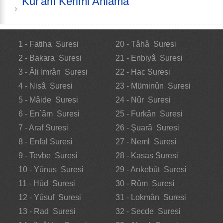
Kur'anı Kerimi Anlama
1 - Fatiha Suresi
20 - Tâhâ Suresi
2 - Bakara Suresi
21 - Enbiyâ Suresi
3 - Âli İmrân Suresi
22 - Hac Suresi
4 - Nisâ Suresi
23 - Müminûn Suresi
5 - Mâide Suresi
24 - Nûr Suresi
6 - En`âm Suresi
25 - Furkân Suresi
7 - Araf Suresi
26 - Şuarâ Suresi
8 - Enfal Suresi
27 - Neml Suresi
9 - Tevbe Suresi
28 - Kasas Suresi
10 - Yûnus Suresi
29 - Ankebût Suresi
11 - Hûd Suresi
30 - Rûm Suresi
12 - Yûsuf Suresi
31 - Lokmân Suresi
13 - Rad Suresi
32 - Secde Suresi