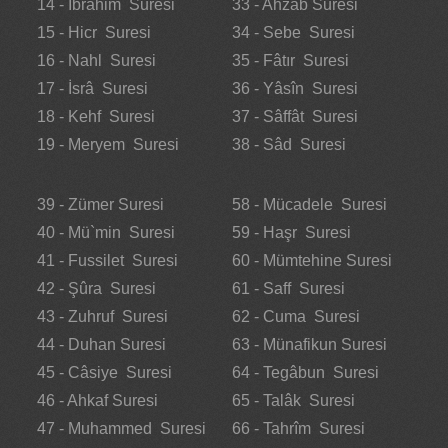
14 - İbrâhim Suresi
33 - Ahzab Suresi
15 - Hicr Suresi
34 - Sebe Suresi
16 - Nahl Suresi
35 - Fâtır Suresi
17 - İsrâ Suresi
36 - Yâsîn Suresi
18 - Kehf Suresi
37 - Sâffât Suresi
19 - Meryem Suresi
38 - Sâd Suresi
39 - Zümer Suresi
58 - Mücadele Suresi
40 - Mü`min Suresi
59 - Haşr Suresi
41 - Fussilet Suresi
60 - Mümtehine Suresi
42 - Şûra Suresi
61 - Saff Suresi
43 - Zuhruf Suresi
62 - Cuma Suresi
44 - Duhan Suresi
63 - Münafikun Suresi
45 - Câsiye Suresi
64 - Tegâbun Suresi
46 - Ahkaf Suresi
65 - Talâk Suresi
47 - Muhammed Suresi
66 - Tahrîm Suresi