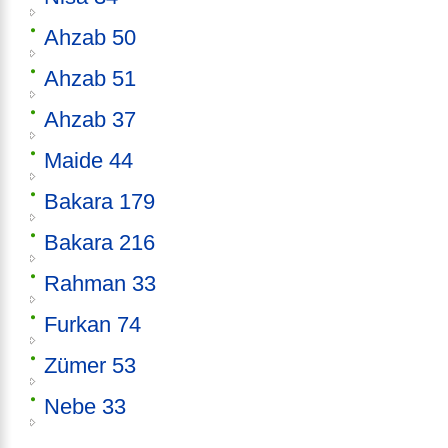
Ahzab 50
Ahzab 51
Ahzab 37
Maide 44
Bakara 179
Bakara 216
Rahman 33
Furkan 74
Zümer 53
Nebe 33