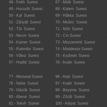
48 - Fetih Suresi
67 - Mülk Suresi
49 - Hucurât Suresi
68 - Kalem Suresi
50 - Kaf Suresi
69 - Hâkka Suresi
51 - Zâriyât Suresi
70 - Meâric Suresi
52 - Tûr Suresi
71 - Nûh Suresi
53 - Necm Suresi
72 - Cin Suresi
54 - Kamer Suresi
73 - Müzzemmil Suresi
55 - Rahmân Suresi
74 - Müddessir Suresi
56 - Vâkıa Suresi
75 - Kıyâmet Suresi
57 - Hadîd Suresi
76 - İnsân Suresi
77 - Mürselat Suresi
96 - Alak Suresi
78 - Nebe Suresi
97 - Kadir Suresi
79 - Nâziât Suresi
98 - Beyyine Suresi
80 - Abese Suresi
99 - Zilzâl Suresi
81 - Tekvîr Suresi
100 - Adiyat Suresi