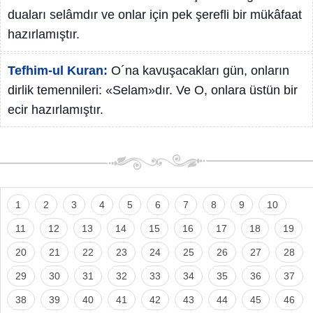
duaları selâmdır ve onlar için pek şerefli bir mükâfaat
hazırlamıştır.
Tefhim-ul Kuran:
O´na kavuşacakları gün, onların
dirlik temennileri: «Selam»dır. Ve O, onlara üstün bir
ecir hazırlamıştır.
1
2
3
4
5
6
7
8
9
10
11
12
13
14
15
16
17
18
19
20
21
22
23
24
25
26
27
28
29
30
31
32
33
34
35
36
37
38
39
40
41
42
43
44
45
46