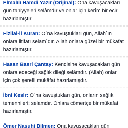
Elmalılı Hamdi Yazır (Orijinal):
Ona kavuşacakları
gün tahiyyeleri selâmdır ve onlar için kerîm bir ecir
hazırlamıştır
Fizilal-il Kuran:
O´na kavuştukları gün, Allah´ın
onlara iltifatı selam´dır. Allah onlara güzel bir mükafat
hazırlamıştır.
Hasan Basri Çantay:
Kendisine kavuşacakları gün
onlara edeceği sağlık dileği selâmdır. (Allah) onlar
için çok şerefli mükâfat hazırlamışdır.
İbni Kesir:
O´na kavuştukları gün, onların sağlık
temennileri; selamdır. Onlara cömertçe bir mükafat
hazırlamıştır.
Ömer Nasuhi Bilmen:
Ona kavuşacakları gün