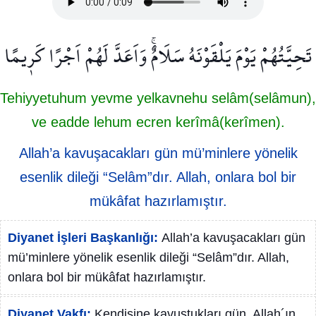
تَحِيَّتُهُمْ يَوْمَ يَلْقَوْنَهُ سَلَامٌۚ وَاَعَدَّ لَهُمْ اَجْرًا كَر۪يمًا
Tehiyyetuhum yevme yelkavnehu selâm(selâmun),
ve eadde lehum ecren kerîmâ(kerîmen).
Allah’a kavuşacakları gün mü’minlere yönelik
esenlik dileği “Selâm”dır. Allah, onlara bol bir
mükâfat hazırlamıştır.
Diyanet İşleri Başkanlığı:
Allah’a kavuşacakları gün
mü’minlere yönelik esenlik dileği “Selâm”dır. Allah,
onlara bol bir mükâfat hazırlamıştır.
Diyanet Vakfı:
Kendisine kavuştukları gün, Allah´ın