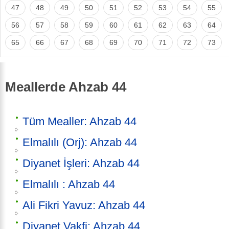
47
48
49
50
51
52
53
54
55
56
57
58
59
60
61
62
63
64
65
66
67
68
69
70
71
72
73
Meallerde Ahzab 44
Tüm Mealler: Ahzab 44
Elmalılı (Orj): Ahzab 44
Diyanet İşleri: Ahzab 44
Elmalılı : Ahzab 44
Ali Fikri Yavuz: Ahzab 44
Diyanet Vakfi: Ahzab 44