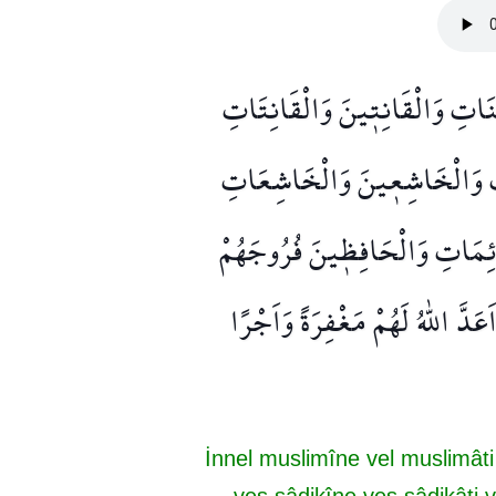
نَاتِ وَالْقَانِت۪ينَ وَالْقَانِتَاتِ
تِ وَالْخَاشِع۪ينَ وَالْخَاشِعَاتِ
ائِمَاتِ وَالْحَافِظ۪ينَ فُرُوجَهُمْ
َّ اللّٰهُ لَهُمْ مَغْفِرَةً وَاَجْرًا
İnnel muslimîne vel muslimâti 