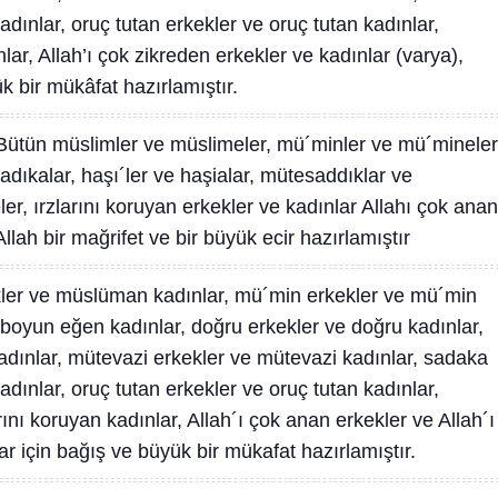
dınlar, oruç tutan erkekler ve oruç tutan kadınlar,
nlar, Allah’ı çok zikreden erkekler ve kadınlar (varya),
k bir mükâfat hazırlamıştır.
Bütün müslimler ve müslimeler, mü´minler ve mü´mineler
sadıkalar, haşı´ler ve haşialar, mütesaddıklar ve
er, ırzlarını koruyan erkekler ve kadınlar Allahı çok anan
llah bir mağrifet ve bir büyük ecir hazırlamıştır
er ve müslüman kadınlar, mü´min erkekler ve mü´min
 boyun eğen kadınlar, doğru erkekler ve doğru kadınlar,
dınlar, mütevazi erkekler ve mütevazi kadınlar, sadaka
dınlar, oruç tutan erkekler ve oruç tutan kadınlar,
rını koruyan kadınlar, Allah´ı çok anan erkekler ve Allah´ı
ar için bağış ve büyük bir mükafat hazırlamıştır.