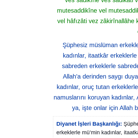
ves sâdikîne ves sâdikâti ve
mutesaddikîne vel mutesaddik
vel hâfızâti vez zâkirînallâh
Şüphesiz müslüman erkekle
kadınlar, itaatkâr erkeklerle
sabreden erkeklerle sabrede
Allah’a derinden saygı duy
kadınlar, oruç tutan erkeklerl
namuslarını koruyan kadınlar, 
ya, işte onlar için Alla
Diyanet İşleri Başkanlığı:
Şüphe
erkeklerle mü’min kadınlar, itaatk