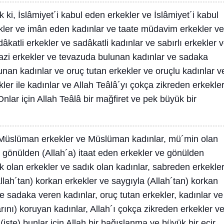
 ki, İslâmiyet´i kabul eden erkekler ve İslâmiyet´i kabul
kler ve imân eden kadınlar ve taate müdavim erkekler ve
katli erkekler ve sadâkatli kadınlar ve sabırlı erkekler 
vazi erkekler ve tevazuda bulunan kadınlar ve sadaka
nan kadınlar ve oruç tutan erkekler ve oruçlu kadınlar v
r ile kadınlar ve Allah Teâlâ´yı çokça zikreden erkekle
Onlar için Allah Teâlâ bir mağfiret ve pek büyük bir
 Müslüman erkekler ve Müslüman kadınlar, mü´min olan
 gönülden (Allah´a) itaat eden erkekler ve gönülden
ık olan erkekler ve sadık olan kadınlar, sabreden erkekle
llah´tan) korkan erkekler ve saygıyla (Allah´tan) korkan
e sadaka veren kadınlar, oruç tutan erkekler, kadınlar ve
larını) koruyan kadınlar, Allah´ı çokça zikreden erkekler v
(işte) bunlar için Allah bir bağışlanma ve büyük bir ecir