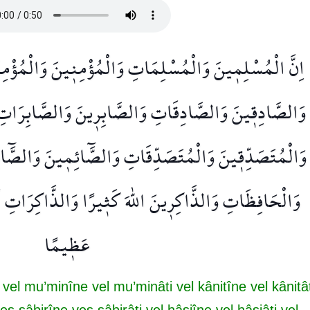
اِنَّ الْمُسْلِم۪ينَ وَالْمُسْلِمَاتِ وَالْمُؤْمِن۪ينَ وَالْمُؤْمِ
وَالصَّادِق۪ينَ وَالصَّادِقَاتِ وَالصَّابِر۪ينَ وَالصَّابِرَا
وَالْمُتَصَدِّق۪ينَ وَالْمُتَصَدِّقَاتِ وَالصَّٓائِم۪ينَ وَالصَّٓ
وَالْحَافِظَاتِ وَالذَّاكِر۪ينَ اللّٰهَ كَث۪يرًا وَالذَّاكِرَاتِ اَعَد
عَظ۪يمًا
vel mu’minîne vel mu’minâti vel kânitîne vel kânitât