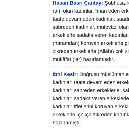
Hasan Basri Çantay:
Şübhesiz k
râm olan kadınlar, îman eden erk
tâate devam eden kadınlar, saadı
sabreden kadınlar, mütevâzi olan
erkeklerle sadaka veren kadınlar, o
(haramdan) koruyan erkeklerle giz
zikreden erkeklerle (Allâhı) çok z
mükâfat (lar) hazırlamışdır.
İbni Kesir:
Doğrusu müslüman erk
kadınlar; taata devam eden erkekl
kadınlar; sabreden erkeklerle, s
kadınlar; sadaka veren erkeklerle
kadınlar; iffetlerini koruyan erkek
erkeklerle, çokça zikreden kadınla
hazırlamıştır.