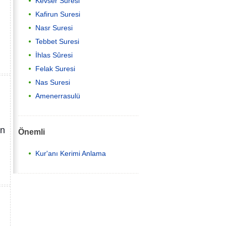
Kevser Suresi
Kafirun Suresi
Nasr Suresi
Tebbet Suresi
İhlas Sûresi
Felak Suresi
Nas Suresi
Amenerrasulü
an
Önemli
Kur'anı Kerimi Anlama