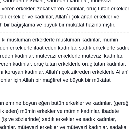
r, sabreden erkekler, sabreden kadınlar, mütevazi
 veren erkekler, zekat veren kadınlar, oruç tutan erkekler
uyan erkekler ve kadınlar, Allah´ı çok anan erkekler ve
ah bir bağışlama ve büyük bir mükafat hazırlamıştır.
 ki müslüman erkeklerle müslüman kadınlar, mümin
den erkeklerle itaat eden kadınlar, sadık erkeklerle sadık
reden kadınlar, mütevazi erkeklerle mütevazi kadınlar,
ren kadınlar, oruç tutan erkeklerle oruç tutan kadınlar,
ını koruyan kadınlar, Allah´ı çok zikreden erkeklerle Allah´
 onlar için Allah bir mağfiret ve büyük bir mükâfat
ın emrine boyun eğen bütün erkekler ve kadınlar, (gereğ
dik eden) mümin erkekler ve mümin kadınlar, ibadete
(iş ve sözlerinde) sadık erkekler ve sadık kadınlar,
dınlar, mütevazi erkekler ve mütevazi kadınlar, sadaka