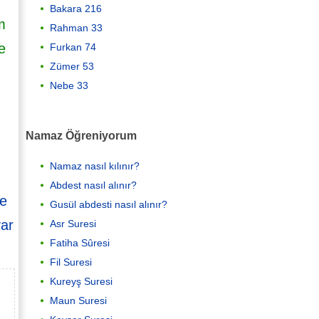
Bakara 216
m
Rahman 33
e
Furkan 74
Zümer 53
Nebe 33
Namaz Öğreniyorum
Namaz nasıl kılınır?
Abdest nasıl alınır?
le
Gusül abdesti nasıl alınır?
var
Asr Suresi
Fatiha Sûresi
Fil Suresi
Kureyş Suresi
Maun Suresi