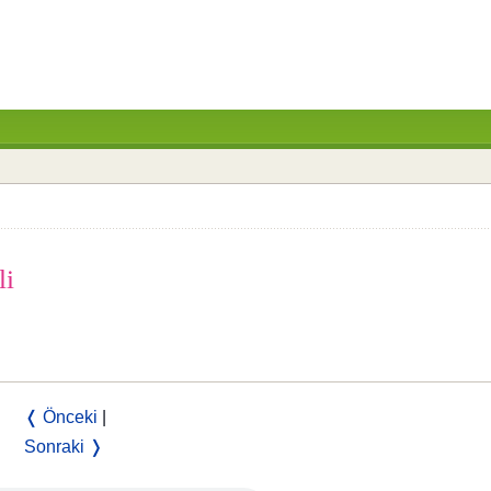
li
❬ Önceki
|
Sonraki ❭