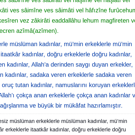
s sâbirîne ves sâbirâti vel hâşiîne vel hâşiâti vel
âti ves sâimîne ves sâimâti vel hâfızîne furûcehu
e kesîren vez zâkirâti eaddallâhu lehum magfireten v
ecren azîmâ(azîmen).
rle müslüman kadınlar, mü’min erkeklerle mü’min
 itaatkâr kadınlar, doğru erkeklerle doğru kadınlar,
n kadınlar, Allah’a derinden saygı duyan erkekler,
an kadınlar, sadaka veren erkeklerle sadaka veren
e oruç tutan kadınlar, namuslarını koruyan erkekler
Allah’ı çokça anan erkeklerle çokça anan kadınlar 
h bağışlanma ve büyük bir mükâfat hazırlamıştır.
siz müslüman erkeklerle müslüman kadınlar, mü’min
âr erkeklerle itaatkâr kadınlar, doğru erkeklerle doğru