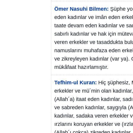
Ömer Nasuhi Bilmen:
Şüphe yok
eden kadınlar ve imân eden erke
taate devam eden kadınlar ve sadâ
sabırlı kadınlar ve hak için müte
veren erkekler ve tasaddukta bulu
namuslarını muhafaza eden erkekle
ve zikreyleyen kadınlar (var ya). 
mükâfaat hazırlamıştır.
Tefhim-ul Kuran:
Hiç şüphesiz,
erkekler ve mü´min olan kadınlar,
(Allah´a) itaat eden kadınlar, sad
ve sabreden kadınlar, saygıyla (A
kadınlar, sadaka veren erkekler v
ırzlarını koruyan erkekler ve (ırz
(Allah´ı çokça) zikreden kadınlar, 