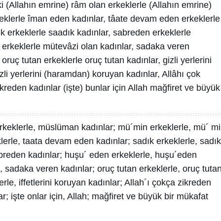
i (Allahın emrine) râm olan erkeklerle (Allahın emrine)
eklerle îman eden kadınlar, tâate devam eden erkeklerle
k erkeklerle saadık kadınlar, sabreden erkeklerle
 erkeklerle mütevâzi olan kadınlar, sadaka veren
ruç tutan erkeklerle oruç tutan kadınlar, gizli yerlerini
li yerlerini (haramdan) koruyan kadınlar, Allâhı çok
ikreden kadınlar (işte) bunlar için Allah mağfiret ve büyük
eklerle, müslüman kadınlar; mü´min erkeklerle, mü´ m
erle, taata devam eden kadınlar; sadık erkeklerle, sadık
abreden kadınlar; huşu´ eden erkeklerle, huşu´eden
, sadaka veren kadınlar; oruç tutan erkeklerle, oruç tuta
lerle, iffetlerini koruyan kadınlar; Allah´ı çokça zikreden
r; işte onlar için, Allah; mağfiret ve büyük bir mükafat