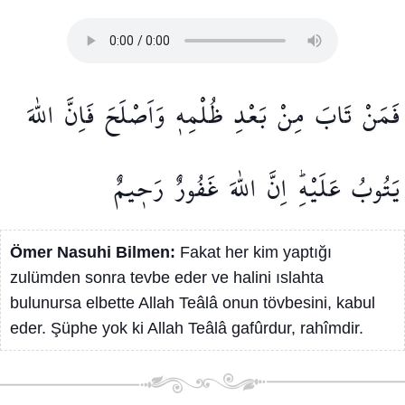
فَمَنْ
تَابَ
مِنْ
بَعْدِ
ظُلْمِه۪
وَاَصْلَحَ
فَاِنَّ
اللّٰهَ
يَتُوبُ
عَلَيْهِۜ
اِنَّ
اللّٰهَ
غَفُورٌ
رَح۪يمٌ
Ömer Nasuhi Bilmen:
Fakat her kim yaptığı
zulümden sonra tevbe eder ve halini ıslahta
bulunursa elbette Allah Teâlâ onun tövbesini, kabul
eder. Şüphe yok ki Allah Teâlâ gafûrdur, rahîmdir.