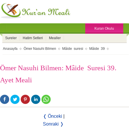
Kuran Okulu
Sureler
Hatim Setleri
Mealler
Anasayfa
Ömer Nasuhi Bilmen
Mâide suresi
Mâide 39
Ömer Nasuhi Bilmen: Mâide Suresi 39.
Ayet Meali
❬ Önceki
|
Sonraki ❭