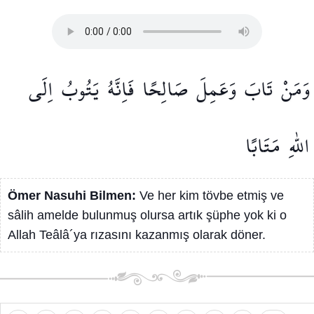
وَمَنْ
تَابَ
وَعَمِلَ
صَالِحًا
فَاِنَّهُ
يَتُوبُ
اِلَى
اللّٰهِ
مَتَابًا
Ömer Nasuhi Bilmen:
Ve her kim tövbe etmiş ve
sâlih amelde bulunmuş olursa artık şüphe yok ki o
Allah Teâlâ´ya rızasını kazanmış olarak döner.