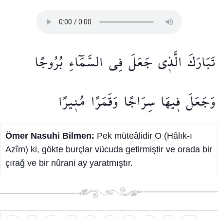
تَبَارَكَ
الَّذ۪ي
جَعَلَ
فِي
السَّمَٓاءِ
بُرُوجًا
وَجَعَلَ
ف۪يهَا
سِرَاجًا
وَقَمَرًا
مُن۪يرًا
Ömer Nasuhi Bilmen:
Pek müteâlidir O (Hâlık-ı
Azîm) ki, gökte burçlar vücuda getirmiştir ve orada bir
çırağ ve bir nûrani ay yaratmıştır.