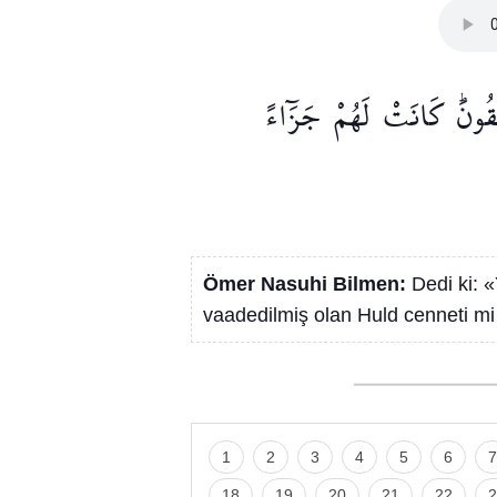
قُونَۜ
كَانَتْ
لَهُمْ
جَزَٓاءً
Ömer Nasuhi Bilmen:
Dedi ki: 
vaadedilmiş olan Huld cenneti mi k
1
2
3
4
5
6
7
18
19
20
21
22
2