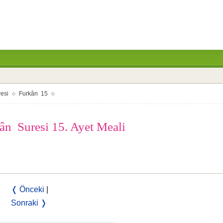
esi
Furkân 15
n Suresi 15. Ayet Meali
❬ Önceki
|
Sonraki ❭