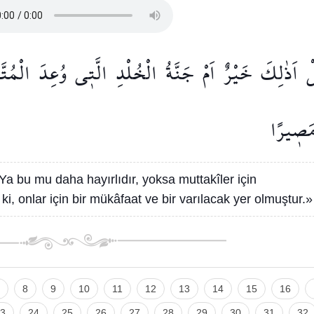
ْ
اَذٰلِكَ
خَيْرٌ
اَمْ
جَنَّةُ
الْخُلْدِ
الَّت۪ي
وُعِدَ
الْمُتَّ
مَص۪يرًا
«Ya bu mu daha hayırlıdır, yoksa muttakîler için
i, onlar için bir mükâfaat ve bir varılacak yer olmuştur.»
8
9
10
11
12
13
14
15
16
3
24
25
26
27
28
29
30
31
32