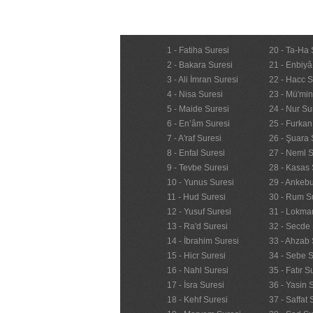
1 - Fatiha Suresi
20 - Ta-Ha 
2 - Bakara Suresi
21 - Enbiyâ
3 - Ali İmran Suresi
22 - Hacc S
4 - Nisa Suresi
23 - Mü'mi
5 - Maide Suresi
24 - Nur Su
6 - En’âm Suresi
25 - Furkan
7 - A'raf Suresi
26 - Şuara 
8 - Enfal Suresi
27 - Neml S
9 - Tevbe Suresi
28 - Kasas 
10 - Yunus Suresi
29 - Ankebu
11 - Hud Suresi
30 - Rum S
12 - Yusuf Suresi
31 - Lokma
13 - Ra'd Suresi
32 - Secde 
14 - İbrahim Suresi
33 - Ahzab 
15 - Hicr Suresi
34 - Sebe S
16 - Nahl Suresi
35 - Fatır S
17 - İsra Suresi
36 - Yasin 
18 - Kehf Suresi
37 - Saffat 