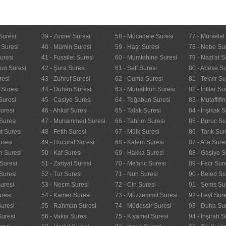
Suresi
39 - Zumer Suresi
58 - Mücadele Suresi
77 - Mürselat
 Suresi
40 - Mümin Suresi
59 - Haşr Suresi
78 - Nebe Su
uresi
41 - Fussilet Suresi
60 - Mumtehine Suresi
79 - Nazi'at S
nun Suresi
42 - Şura Suresi
61 - Saff Suresi
80 - Abese Su
resi
43 - Zuhruf Suresi
62 - Cuma Suresi
81 - Tekvir Su
 Suresi
44 - Duhan Suresi
63 - Munafikun Suresi
82 - İnfitar Su
Suresi
45 - Casiye Suresi
64 - Teğabun Suresi
83 - Mutaffifi
uresi
46 - Ahkaf Suresi
65 - Talak Suresi
84 - İnşikak S
Suresi
47 - Muhammed Suresi
66 - Tahrim Suresi
85 - Buruc Su
t Suresi
48 - Fetih Suresi
67 - Mülk Suresi
86 - Tarık Sur
uresi
49 - Hucurat Suresi
68 - Kalem Suresi
87 - A'la Sure
n Suresi
50 - Kaf Suresi
69 - Hakka Suresi
88 - Gaşiye S
Suresi
51 - Zariyat Suresi
70 - Me'aric Suresi
89 - Fecr Sur
Suresi
52 - Tur Suresi
71 - Nuh Suresi
90 - Beled Su
uresi
53 - Necm Suresi
72 - Cin Suresi
91 - Şems Su
uresi
54 - Kamer Suresi
73 - Müzzemmil Suresi
92 - Leyl Sur
Suresi
55 - Rahman Suresi
74 - Müdessir Suresi
93 - Duha Su
Suresi
56 - Vakıa Suresi
75 - Kıyamet Suresi
94 - İnşirah S