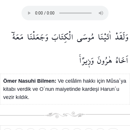
وَلَقَدْ
اٰتَيْنَا
مُوسَى
الْكِتَابَ
وَجَعَلْنَا
مَعَهُٓ
اَخَاهُ
هٰرُونَ
وَز۪يرًاۚ
Ömer Nasuhi Bilmen:
Ve celâlim hakkı için Mûsa´ya
kitabı verdik ve O´nun maiyetinde kardeşi Harun´u
vezir kıldık.