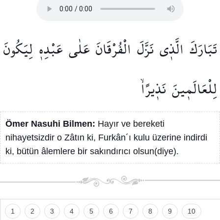
تَبَارَكَ
الَّذ۪ي
نَزَّلَ
الْفُرْقَانَ
عَلٰى
عَبْدِه۪
لِيَكُونَ
لِلْعَالَم۪ينَ
نَذ۪يرًاۙ
Ömer Nasuhi Bilmen:
Hayır ve bereketi
nihayetsizdir o Zâtın ki, Furkân´ı kulu üzerine indirdi
ki, bütün âlemlere bir sakındırıcı olsun(diye).
1
2
3
4
5
6
7
8
9
10