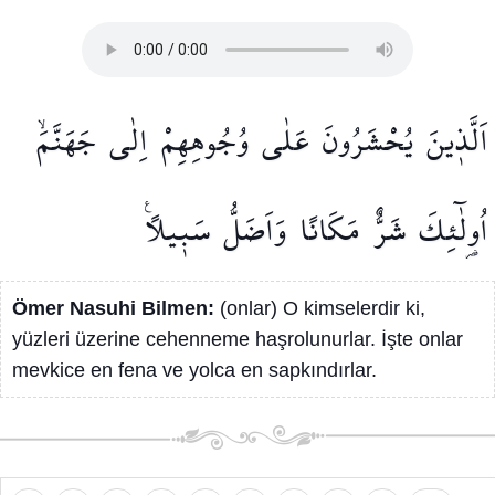
اَلَّذ۪ينَ
يُحْشَرُونَ
عَلٰى
وُجُوهِهِمْ
اِلٰى
جَهَنَّمَۙ
اُو۬لٰٓئِكَ
شَرٌّ
مَكَانًا
وَاَضَلُّ
سَب۪يلًا۟
Ömer Nasuhi Bilmen:
(onlar) O kimselerdir ki,
yüzleri üzerine cehenneme haşrolunurlar. İşte onlar
mevkice en fena ve yolca en sapkındırlar.