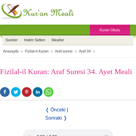
Kuran Okulu
Sureler
Hatim Setleri
Mealler
Anasayfa
Fizilal-il Kuran
Araf suresi
Araf 34
Fizilal-il Kuran: Araf Suresi 34. Ayet Meali
❬ Önceki
|
Sonraki ❭