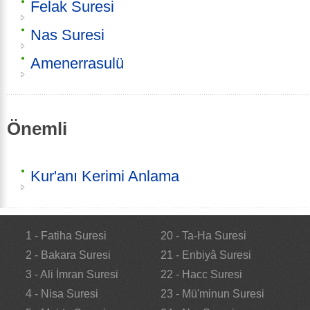
Felak Suresi
Nas Suresi
Amenerrasulü
Önemli
Kur'anı Kerimi Anlama
1 - Fatiha Suresi
20 - Ta-Ha Suresi
2 - Bakara Suresi
21 - Enbiyâ Suresi
3 - Ali İmran Suresi
22 - Hacc Suresi
4 - Nisa Suresi
23 - Mü'minun Suresi