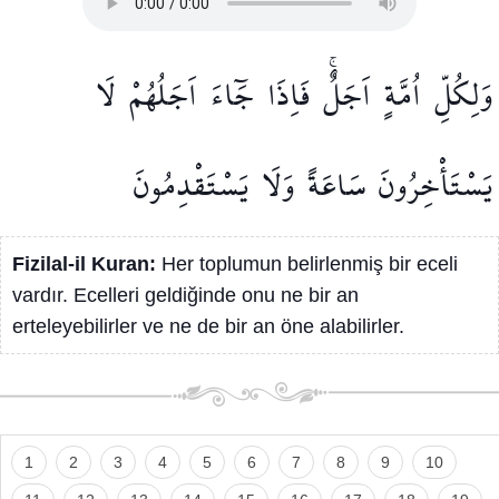
وَلِكُلِّ
اُمَّةٍ
اَجَلٌۚ
فَاِذَا
جَٓاءَ
اَجَلُهُمْ
لَا
يَسْتَأْخِرُونَ
سَاعَةً
وَلَا
يَسْتَقْدِمُونَ
Fizilal-il Kuran:
Her toplumun belirlenmiş bir eceli
vardır. Ecelleri geldiğinde onu ne bir an
erteleyebilirler ve ne de bir an öne alabilirler.
1
2
3
4
5
6
7
8
9
10