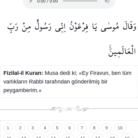
وَقَالَ
مُوسٰى
يَا
فِرْعَوْنُ
اِنّ۪ي
رَسُولٌ
مِنْ
رَبِّ
الْعَالَم۪ينَۚ
Fizilal-il Kuran:
Musa dedi ki; «Ey Firavun, ben tüm
varlıkların Rabbi tarafından gönderilmiş bir
peygamberim.»
1
2
3
4
5
6
7
8
9
10