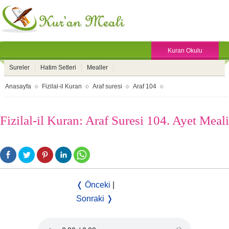
Kuran Okulu
Sureler
Hatim Setleri
Mealler
Anasayfa
Fizilal-il Kuran
Araf suresi
Araf 104
Fizilal-il Kuran: Araf Suresi 104. Ayet Meali
❬ Önceki
|
Sonraki ❭