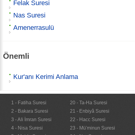
Felak Suresi
Nas Suresi
Amenerrasulü
Önemli
Kur'anı Kerimi Anlama
1 - Fatiha Suresi
20 - Ta-Ha Suresi
2 - Bakara Suresi
21 - Enbiyâ Suresi
3 - Ali İmran Suresi
22 - Hacc Suresi
4 - Nisa Suresi
23 - Mü'minun Suresi