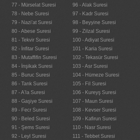
77 - Mürselat Suresi
96 - Alak Suresi
78 - Nebe Suresi
97 - Kadr Suresi
79 - Nazi'at Suresi
98 - Beyyine Suresi
80 - Abese Suresi
99 - Zilzal Suresi
81 - Tekvir Suresi
100 - Adiyat Suresi
82 - İnfitar Suresi
101 - Karia Suresi
83 - Mutaffifin Suresi
102 - Tekasür Suresi
84 - İnşikak Suresi
103 - Asr Suresi
85 - Buruc Suresi
104 - Hümeze Suresi
86 - Tarık Suresi
105 - Fil Suresi
87 - A'la Suresi
106 - Kureyş Suresi
88 - Gaşiye Suresi
107 - Maun Suresi
89 - Fecr Suresi
108 - Kevser Suresi
90 - Beled Suresi
109 - Kafirun Suresi
91 - Şems Suresi
110 - Nasr Suresi
92 - Leyl Suresi
111 - Tebbet Suresi