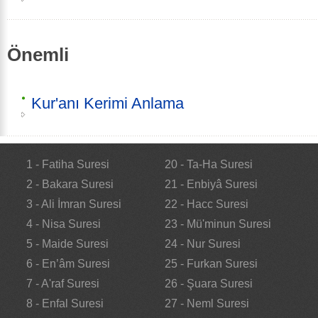
Önemli
Kur'anı Kerimi Anlama
1 - Fatiha Suresi
20 - Ta-Ha Suresi
2 - Bakara Suresi
21 - Enbiyâ Suresi
3 - Ali İmran Suresi
22 - Hacc Suresi
4 - Nisa Suresi
23 - Mü'minun Suresi
5 - Maide Suresi
24 - Nur Suresi
6 - En’âm Suresi
25 - Furkan Suresi
7 - A'raf Suresi
26 - Şuara Suresi
8 - Enfal Suresi
27 - Neml Suresi