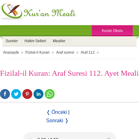
Kuran Okulu
Sureler
Hatim Setleri
Mealler
Anasayfa
Fizilal-il Kuran
Araf suresi
Araf 112
Fizilal-il Kuran: Araf Suresi 112. Ayet Meali
❬ Önceki
|
Sonraki ❭