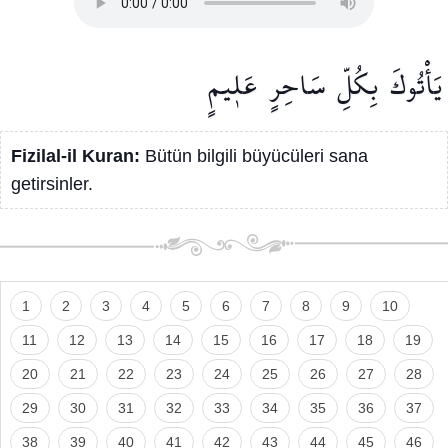
يَأْتُوكَ
بِكُلِّ
سَاحِرٍ
عَل۪يمٍ
Fizilal-il Kuran:
Bütün bilgili büyücüleri sana
getirsinler.
1
2
3
4
5
6
7
8
9
10
11
12
13
14
15
16
17
18
19
20
21
22
23
24
25
26
27
28
29
30
31
32
33
34
35
36
37
38
39
40
41
42
43
44
45
46