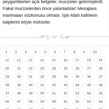
peygamberleri açık belgeler, mucizeler getirmişlerdi.
Fakat mucizelerden önce yalanladılar! Mesajlara
inanmaları sözkonusu olmadı. İşte Allah kafirlerin
kalplerini böyle mühürler.
1
2
3
4
5
6
7
8
9
10
11
12
13
14
15
16
17
18
19
20
21
22
23
24
25
26
27
28
29
30
31
32
33
34
35
36
37
38
39
40
41
42
43
44
45
46
47
48
49
50
51
52
53
54
55
56
57
58
59
60
61
62
63
64