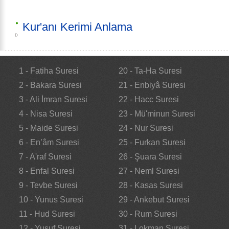
Kur'anı Kerimi Anlama
1 - Fatiha Suresi
20 - Ta-Ha Suresi
2 - Bakara Suresi
21 - Enbiyâ Suresi
3 - Ali İmran Suresi
22 - Hacc Suresi
4 - Nisa Suresi
23 - Mü'minun Suresi
5 - Maide Suresi
24 - Nur Suresi
6 - En’âm Suresi
25 - Furkan Suresi
7 - A'raf Suresi
26 - Şuara Suresi
8 - Enfal Suresi
27 - Neml Suresi
9 - Tevbe Suresi
28 - Kasas Suresi
10 - Yunus Suresi
29 - Ankebut Suresi
11 - Hud Suresi
30 - Rum Suresi
12 - Yusuf Suresi
31 - Lokman Suresi