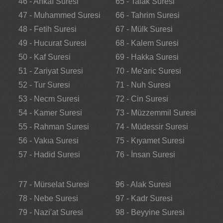
46 - Ahkaf Suresi
65 - Talak Suresi
47 - Muhammed Suresi
66 - Tahrim Suresi
48 - Fetih Suresi
67 - Mülk Suresi
49 - Hucurat Suresi
68 - Kalem Suresi
50 - Kaf Suresi
69 - Hakka Suresi
51 - Zariyat Suresi
70 - Me'aric Suresi
52 - Tur Suresi
71 - Nuh Suresi
53 - Necm Suresi
72 - Cin Suresi
54 - Kamer Suresi
73 - Müzzemmil Suresi
55 - Rahman Suresi
74 - Müdessir Suresi
56 - Vakıa Suresi
75 - Kıyamet Suresi
57 - Hadid Suresi
76 - İnsan Suresi
77 - Mürselat Suresi
96 - Alak Suresi
78 - Nebe Suresi
97 - Kadr Suresi
79 - Nazi'at Suresi
98 - Beyyine Suresi