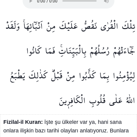
تِلْكَ
الْقُرٰى
نَقُصُّ
عَلَيْكَ
مِنْ
اَنْبَٓائِهَاۚ
وَلَقَدْ
جَٓاءَتْهُمْ
رُسُلُهُمْ
بِالْبَيِّنَاتِۚ
فَمَا
كَانُوا
لِيُؤْمِنُوا
بِمَا
كَذَّبُوا
مِنْ
قَبْلُۜ
كَذٰلِكَ
يَطْبَعُ
اللّٰهُ
عَلٰى
قُلُوبِ
الْكَافِر۪ينَ
Fizilal-il Kuran:
İşte şu ülkeler var ya, hani sana
onlara ilişkin bazı tarihi olayları anlatıyoruz. Bunlara