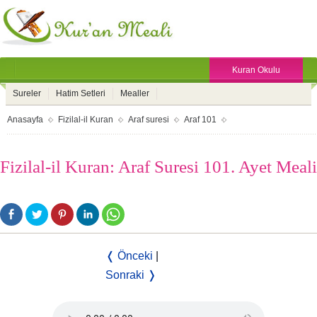
Kuran Okulu
Sureler
Hatim Setleri
Mealler
Anasayfa
Fizilal-il Kuran
Araf suresi
Araf 101
Fizilal-il Kuran: Araf Suresi 101. Ayet Meali
❬ Önceki
|
Sonraki ❭