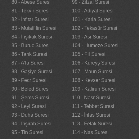
80 - Abese Suresi
99 - Zilzal Suresi
81 - Tekvir Suresi
100 - Adiyat Suresi
82 - İnfitar Suresi
101 - Karia Suresi
83 - Mutaffifin Suresi
102 - Tekasür Suresi
84 - İnşikak Suresi
103 - Asr Suresi
85 - Buruc Suresi
104 - Hümeze Suresi
86 - Tarık Suresi
105 - Fil Suresi
87 - A'la Suresi
106 - Kureyş Suresi
88 - Gaşiye Suresi
107 - Maun Suresi
89 - Fecr Suresi
108 - Kevser Suresi
90 - Beled Suresi
109 - Kafirun Suresi
91 - Şems Suresi
110 - Nasr Suresi
92 - Leyl Suresi
111 - Tebbet Suresi
93 - Duha Suresi
112 - İhlas Suresi
94 - İnşirah Suresi
113 - Felak Suresi
95 - Tin Suresi
114 - Nas Suresi