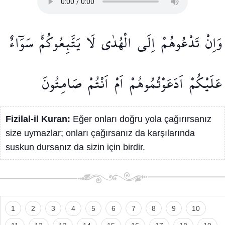
وَاِنْ
تَدْعُوهُمْ
اِلَى
الْهُدٰى
لَا
يَتَّبِعُوكُمْۜ
سَوَٓاءٌ
عَلَيْكُمْ
اَدَعَوْتُمُوهُمْ
اَمْ
اَنْتُمْ
صَامِتُونَ
Fizilal-il Kuran:
Eğer onları doğru yola çağırırsanız
size uymazlar; onları çağırsanız da karşılarında
suskun dursanız da sizin için birdir.
1
2
3
4
5
6
7
8
9
10