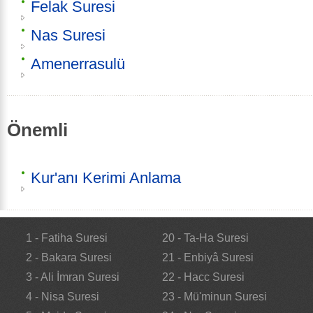
Felak Suresi
Nas Suresi
Amenerrasulü
Önemli
Kur'anı Kerimi Anlama
1 - Fatiha Suresi
20 - Ta-Ha Suresi
2 - Bakara Suresi
21 - Enbiyâ Suresi
3 - Ali İmran Suresi
22 - Hacc Suresi
4 - Nisa Suresi
23 - Mü'minun Suresi