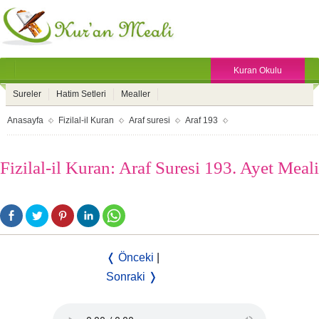
Kuran Okulu
Sureler
Hatim Setleri
Mealler
Anasayfa
Fizilal-il Kuran
Araf suresi
Araf 193
Fizilal-il Kuran: Araf Suresi 193. Ayet Meali
❬ Önceki
|
Sonraki ❭