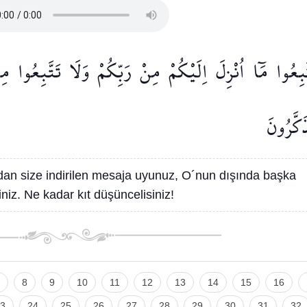
َّبِعُوا
مَٓا
اُنْزِلَ
اِلَيْكُمْ
مِنْ
رَبِّكُمْ
وَلَا
تَتَّبِعُوا
مِ
َكَّرُونَ
dan size indirilen mesaja uyunuz, O´nun dışında başka
niz. Ne kadar kıt düşüncelisiniz!
8
9
10
11
12
13
14
15
16
3
24
25
26
27
28
29
30
31
32