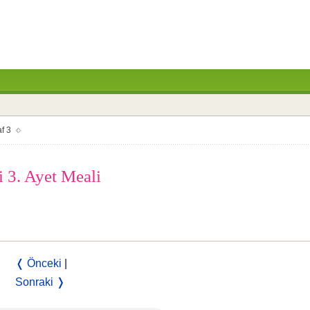
f 3
i 3. Ayet Meali
❬ Önceki
|
Sonraki ❭