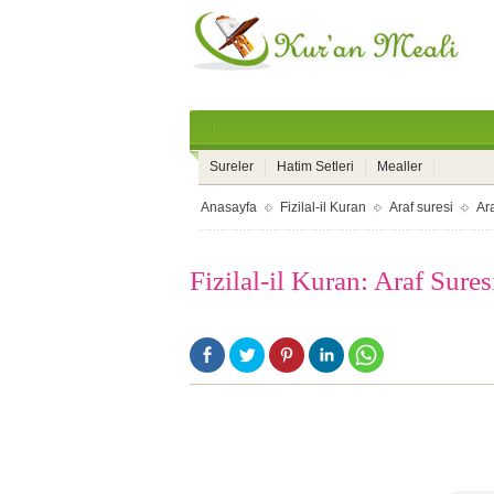
Sureler
Hatim Setleri
Mealler
Anasayfa
Fizilal-il Kuran
Araf suresi
Ara
Fizilal-il Kuran: Araf Sures