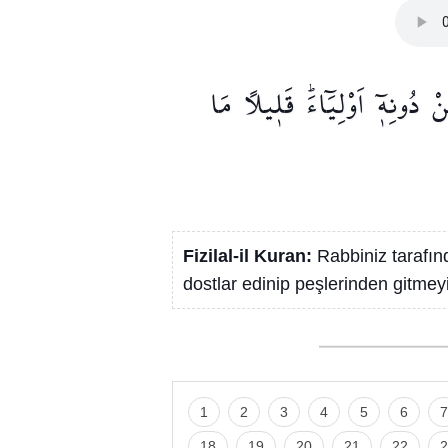
نْ
دُونِه۪ٓ
اَوْلِيَٓاءَۜ
قَل۪يلًا
مَا
Fizilal-il Kuran:
Rabbiniz tarafın
dostlar edinip peşlerinden gitmeyi
1
2
3
4
5
6
7
18
19
20
21
22
2