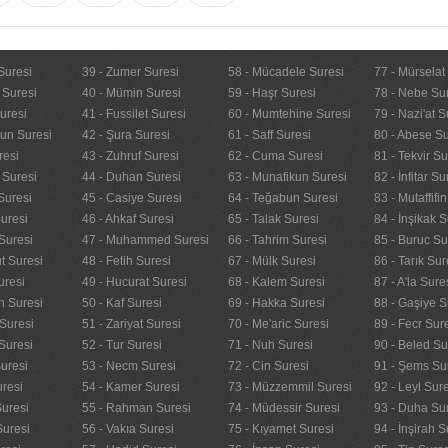
Suresi
39 - Zumer Suresi
58 - Mücadele Suresi
77 - Mürselat
 Suresi
40 - Mümin Suresi
59 - Haşr Suresi
78 - Nebe Su
uresi
41 - Fussilet Suresi
60 - Mumtehine Suresi
79 - Nazi'at S
nun Suresi
42 - Şura Suresi
61 - Saff Suresi
80 - Abese Su
resi
43 - Zuhruf Suresi
62 - Cuma Suresi
81 - Tekvir Su
 Suresi
44 - Duhan Suresi
63 - Munafikun Suresi
82 - İnfitar Su
Suresi
45 - Casiye Suresi
64 - Teğabun Suresi
83 - Mutaffifi
uresi
46 - Ahkaf Suresi
65 - Talak Suresi
84 - İnşikak S
Suresi
47 - Muhammed Suresi
66 - Tahrim Suresi
85 - Buruc Su
t Suresi
48 - Fetih Suresi
67 - Mülk Suresi
86 - Tarık Sur
uresi
49 - Hucurat Suresi
68 - Kalem Suresi
87 - A'la Sure
n Suresi
50 - Kaf Suresi
69 - Hakka Suresi
88 - Gaşiye S
Suresi
51 - Zariyat Suresi
70 - Me'aric Suresi
89 - Fecr Sur
Suresi
52 - Tur Suresi
71 - Nuh Suresi
90 - Beled Su
uresi
53 - Necm Suresi
72 - Cin Suresi
91 - Şems Su
uresi
54 - Kamer Suresi
73 - Müzzemmil Suresi
92 - Leyl Sur
Suresi
55 - Rahman Suresi
74 - Müdessir Suresi
93 - Duha Su
Suresi
56 - Vakıa Suresi
75 - Kıyamet Suresi
94 - İnşirah S