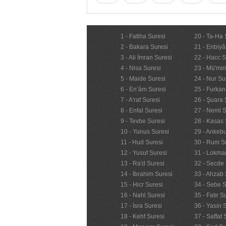
1 - Fatiha Suresi
20 - Ta-Ha 
2 - Bakara Suresi
21 - Enbiyâ
3 - Ali İmran Suresi
22 - Hacc S
4 - Nisa Suresi
23 - Mü'mi
5 - Maide Suresi
24 - Nur Su
6 - En’âm Suresi
25 - Furkan
7 - A'raf Suresi
26 - Şuara 
8 - Enfal Suresi
27 - Neml S
9 - Tevbe Suresi
28 - Kasas 
10 - Yunus Suresi
29 - Ankebu
11 - Hud Suresi
30 - Rum S
12 - Yusuf Suresi
31 - Lokma
13 - Ra'd Suresi
32 - Secde 
14 - İbrahim Suresi
33 - Ahzab 
15 - Hicr Suresi
34 - Sebe S
16 - Nahl Suresi
35 - Fatır S
17 - İsra Suresi
36 - Yasin 
18 - Kehf Suresi
37 - Saffat 