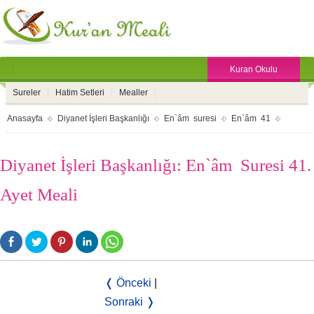
Kuran Okulu
Sureler
Hatim Setleri
Mealler
Anasayfa
Diyanet İşleri Başkanlığı
En`âm suresi
En`âm 41
Diyanet İşleri Başkanlığı: En`âm Suresi 41.
Ayet Meali
❬ Önceki
|
Sonraki ❭