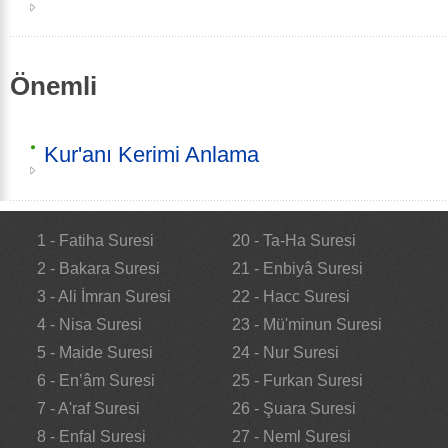
Önemli
Kur'anı Kerimi Anlama
1 - Fatiha Suresi
20 - Ta-Ha Suresi
2 - Bakara Suresi
21 - Enbiyâ Suresi
3 - Ali İmran Suresi
22 - Hacc Suresi
4 - Nisa Suresi
23 - Mü'minun Suresi
5 - Maide Suresi
24 - Nur Suresi
6 - En’âm Suresi
25 - Furkan Suresi
7 - A'raf Suresi
26 - Şuara Suresi
8 - Enfal Suresi
27 - Neml Suresi