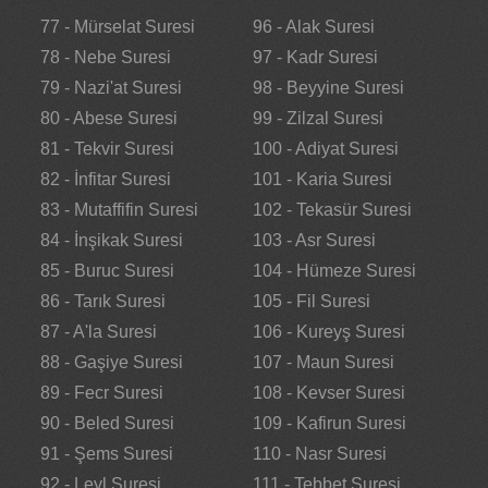
77 - Mürselat Suresi
96 - Alak Suresi
78 - Nebe Suresi
97 - Kadr Suresi
79 - Nazi'at Suresi
98 - Beyyine Suresi
80 - Abese Suresi
99 - Zilzal Suresi
81 - Tekvir Suresi
100 - Adiyat Suresi
82 - İnfitar Suresi
101 - Karia Suresi
83 - Mutaffifin Suresi
102 - Tekasür Suresi
84 - İnşikak Suresi
103 - Asr Suresi
85 - Buruc Suresi
104 - Hümeze Suresi
86 - Tarık Suresi
105 - Fil Suresi
87 - A'la Suresi
106 - Kureyş Suresi
88 - Gaşiye Suresi
107 - Maun Suresi
89 - Fecr Suresi
108 - Kevser Suresi
90 - Beled Suresi
109 - Kafirun Suresi
91 - Şems Suresi
110 - Nasr Suresi
92 - Leyl Suresi
111 - Tebbet Suresi