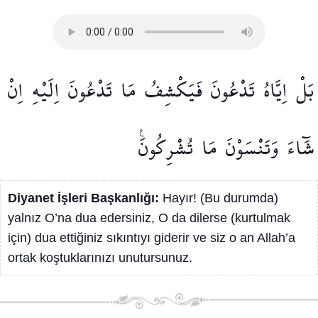
بَلْ
اِيَّاهُ
تَدْعُونَ
فَيَكْشِفُ
مَا
تَدْعُونَ
اِلَيْهِ
اِنْ
شَٓاءَ
وَتَنْسَوْنَ
مَا
تُشْرِكُونَ۟
Diyanet İşleri Başkanlığı:
Hayır! (Bu durumda)
yalnız O’na dua edersiniz, O da dilerse (kurtulmak
için) dua ettiğiniz sıkıntıyı giderir ve siz o an Allah’a
ortak koştuklarınızı unutursunuz.