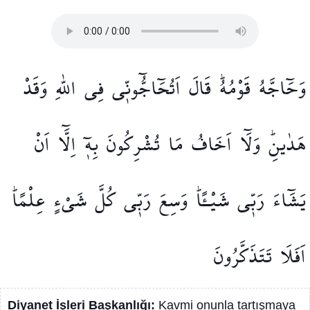
وَحَٓاجَّهُ
قَوْمُهُۜ
قَالَ
اَتُحَٓاجُّٓونّ۪ي
فِي
اللّٰهِ
وَقَدْ
هَدٰينِۜ
وَلَٓا
اَخَافُ
مَا
تُشْرِكُونَ
بِه۪ٓ
اِلَّٓا
اَنْ
يَشَٓاءَ
رَبّ۪ي
شَيْـًٔاۜ
وَسِعَ
رَبّ۪ي
كُلَّ
شَيْءٍ
عِلْمًاۜ
اَفَلَا
تَتَذَكَّرُونَ
Diyanet İşleri Başkanlığı:
Kavmi onunla tartışmaya