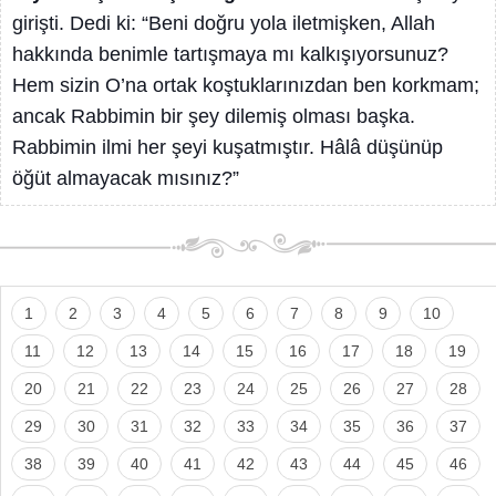
girişti. Dedi ki: “Beni doğru yola iletmişken, Allah
hakkında benimle tartışmaya mı kalkışıyorsunuz?
Hem sizin O’na ortak koştuklarınızdan ben korkmam;
ancak Rabbimin bir şey dilemiş olması başka.
Rabbimin ilmi her şeyi kuşatmıştır. Hâlâ düşünüp
öğüt almayacak mısınız?”
1
2
3
4
5
6
7
8
9
10
11
12
13
14
15
16
17
18
19
20
21
22
23
24
25
26
27
28
29
30
31
32
33
34
35
36
37
38
39
40
41
42
43
44
45
46