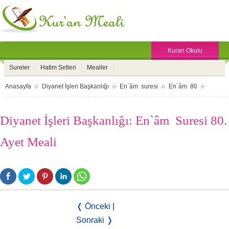
Kuran Okulu
Sureler
Hatim Setleri
Mealler
Anasayfa
Diyanet İşleri Başkanlığı
En`âm suresi
En`âm 80
Diyanet İşleri Başkanlığı: En`âm Suresi 80.
Ayet Meali
❬ Önceki
|
Sonraki ❭