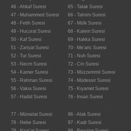
46 - Ahkaf Suresi
65 - Talak Suresi
47 - Muhammed Suresi
66 - Tahrim Suresi
48 - Fetih Suresi
67 - Mülk Suresi
49 - Hucurat Suresi
68 - Kalem Suresi
50 - Kaf Suresi
69 - Hakka Suresi
51 - Zariyat Suresi
70 - Me'aric Suresi
52 - Tur Suresi
71 - Nuh Suresi
53 - Necm Suresi
72 - Cin Suresi
54 - Kamer Suresi
73 - Müzzemmil Suresi
55 - Rahman Suresi
74 - Müdessir Suresi
56 - Vakıa Suresi
75 - Kıyamet Suresi
57 - Hadid Suresi
76 - İnsan Suresi
77 - Mürselat Suresi
96 - Alak Suresi
78 - Nebe Suresi
97 - Kadr Suresi
79 - Nazi'at Suresi
98 - Beyyine Suresi