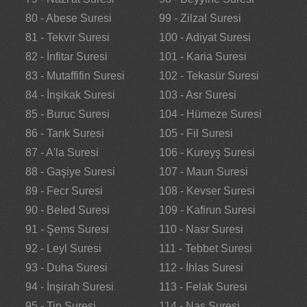
80 - Abese Suresi
99 - Zilzal Suresi
81 - Tekvir Suresi
100 - Adiyat Suresi
82 - İnfitar Suresi
101 - Karia Suresi
83 - Mutaffifin Suresi
102 - Tekasür Suresi
84 - İnşikak Suresi
103 - Asr Suresi
85 - Buruc Suresi
104 - Hümeze Suresi
86 - Tarık Suresi
105 - Fil Suresi
87 - A'la Suresi
106 - Kureyş Suresi
88 - Gaşiye Suresi
107 - Maun Suresi
89 - Fecr Suresi
108 - Kevser Suresi
90 - Beled Suresi
109 - Kafirun Suresi
91 - Şems Suresi
110 - Nasr Suresi
92 - Leyl Suresi
111 - Tebbet Suresi
93 - Duha Suresi
112 - İhlas Suresi
94 - İnşirah Suresi
113 - Felak Suresi
95 - Tin Suresi
114 - Nas Suresi