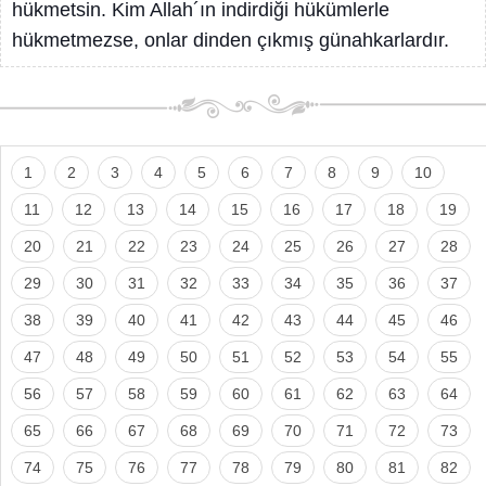
hükmetsin. Kim Allah´ın indirdiği hükümlerle
hükmetmezse, onlar dinden çıkmış günahkarlardır.
1
2
3
4
5
6
7
8
9
10
11
12
13
14
15
16
17
18
19
20
21
22
23
24
25
26
27
28
29
30
31
32
33
34
35
36
37
38
39
40
41
42
43
44
45
46
47
48
49
50
51
52
53
54
55
56
57
58
59
60
61
62
63
64
65
66
67
68
69
70
71
72
73
74
75
76
77
78
79
80
81
82