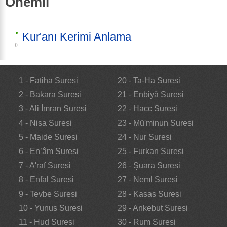
Önemli
Kur'anı Kerimi Anlama
1 - Fatiha Suresi
20 - Ta-Ha Suresi
2 - Bakara Suresi
21 - Enbiyâ Suresi
3 - Ali İmran Suresi
22 - Hacc Suresi
4 - Nisa Suresi
23 - Mü'minun Suresi
5 - Maide Suresi
24 - Nur Suresi
6 - En’âm Suresi
25 - Furkan Suresi
7 - A'raf Suresi
26 - Şuara Suresi
8 - Enfal Suresi
27 - Neml Suresi
9 - Tevbe Suresi
28 - Kasas Suresi
10 - Yunus Suresi
29 - Ankebut Suresi
11 - Hud Suresi
30 - Rum Suresi