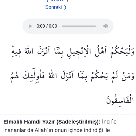
Sonraki ❭
وَلْيَحْكُمْ
اَهْلُ
الْاِنْج۪يلِ
بِمَٓا
اَنْزَلَ
اللّٰهُ
ف۪يهِۜ
وَمَنْ
لَمْ
يَحْكُمْ
بِمَٓا
اَنْزَلَ
اللّٰهُ
فَاُو۬لٰٓئِكَ
هُمُ
الْفَاسِقُونَ
Elmalılı Hamdi Yazır (Sadeleştirilmiş):
İncil´e
inananlar da Allah´ın onun içinde indirdiği ile