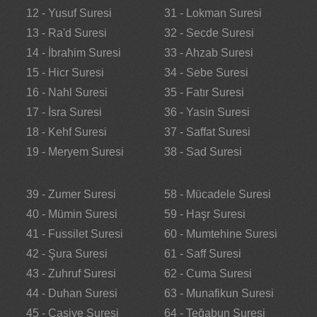
12 - Yusuf Suresi
31 - Lokman Suresi
13 - Ra'd Suresi
32 - Secde Suresi
14 - İbrahim Suresi
33 - Ahzab Suresi
15 - Hicr Suresi
34 - Sebe Suresi
16 - Nahl Suresi
35 - Fatır Suresi
17 - İsra Suresi
36 - Yasin Suresi
18 - Kehf Suresi
37 - Saffat Suresi
19 - Meryem Suresi
38 - Sad Suresi
39 - Zumer Suresi
58 - Mücadele Suresi
40 - Mümin Suresi
59 - Haşr Suresi
41 - Fussilet Suresi
60 - Mumtehine Suresi
42 - Şura Suresi
61 - Saff Suresi
43 - Zuhruf Suresi
62 - Cuma Suresi
44 - Duhan Suresi
63 - Munafikun Suresi
45 - Casiye Suresi
64 - Teğabun Suresi