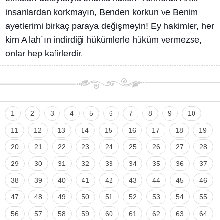
insanlardan korkmayın, Benden korkun ve Benim
ayetlerimi birkaç paraya değişmeyin! Ey hakimler, her
kim Allah´ın indirdiği hükümlerle hüküm vermezse,
onlar hep kafirlerdir.
1
2
3
4
5
6
7
8
9
10
11
12
13
14
15
16
17
18
19
20
21
22
23
24
25
26
27
28
29
30
31
32
33
34
35
36
37
38
39
40
41
42
43
44
45
46
47
48
49
50
51
52
53
54
55
56
57
58
59
60
61
62
63
64