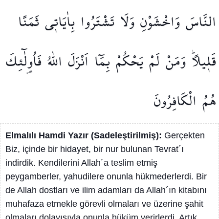
النَّاسَ
وَاخْشَوْنِ
وَلَا
تَشْتَرُوا
بِاٰيَات۪ي
ثَمَنًا
قَل۪يلًاۜ
وَمَنْ
لَمْ
يَحْكُمْ
بِمَٓا
اَنْزَلَ
اللّٰهُ
فَاُو۬لٰٓئِكَ
هُمُ
الْكَافِرُونَ
Elmalılı Hamdi Yazır (Sadeleştirilmiş):
Gerçekten
Biz, içinde bir hidayet, bir nur bulunan Tevrat´ı
indirdik. Kendilerini Allah´a teslim etmiş
peygamberler, yahudilere onunla hükmederlerdi. Bir
de Allah dostları ve ilim adamları da Allah´ın kitabını
muhafaza etmekle görevli olmaları ve üzerine şahit
olmaları dolayısıyla onunla hüküm verirlerdi. Artık