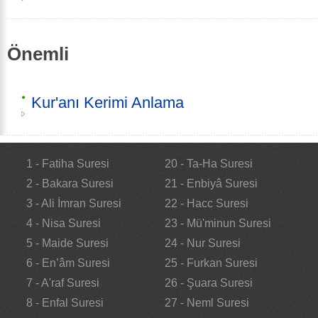
Önemli
Kur'anı Kerimi Anlama
1 - Fatiha Suresi
20 - Ta-Ha Suresi
2 - Bakara Suresi
21 - Enbiyâ Suresi
3 - Ali İmran Suresi
22 - Hacc Suresi
4 - Nisa Suresi
23 - Mü'minun Suresi
5 - Maide Suresi
24 - Nur Suresi
6 - En’âm Suresi
25 - Furkan Suresi
7 - A'raf Suresi
26 - Şuara Suresi
8 - Enfal Suresi
27 - Neml Suresi