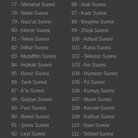
77 - Mürselat Suresi
96 - Alak Suresi
78 - Nebe Suresi
97 - Kadr Suresi
79 - Nazi'at Suresi
98 - Beyyine Suresi
80 - Abese Suresi
99 - Zilzal Suresi
81 - Tekvir Suresi
100 - Adiyat Suresi
82 - İnfitar Suresi
101 - Karia Suresi
83 - Mutaffifin Suresi
102 - Tekasür Suresi
84 - İnşikak Suresi
103 - Asr Suresi
85 - Buruc Suresi
104 - Hümeze Suresi
86 - Tarık Suresi
105 - Fil Suresi
87 - A'la Suresi
106 - Kureyş Suresi
88 - Gaşiye Suresi
107 - Maun Suresi
89 - Fecr Suresi
108 - Kevser Suresi
90 - Beled Suresi
109 - Kafirun Suresi
91 - Şems Suresi
110 - Nasr Suresi
92 - Leyl Suresi
111 - Tebbet Suresi