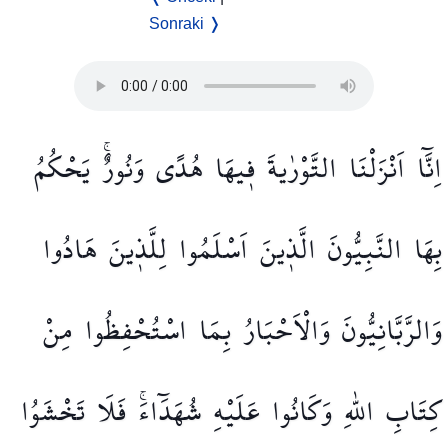
Sonraki ❭
اِنَّٓا
اَنْزَلْنَا
التَّوْرٰيةَ
ف۪يهَا
هُدًى
وَنُورٌۚ
يَحْكُمُ
بِهَا
النَّبِيُّونَ
الَّذ۪ينَ
اَسْلَمُوا
لِلَّذ۪ينَ
هَادُوا
وَالرَّبَّانِيُّونَ
وَالْاَحْبَارُ
بِمَا
اسْتُحْفِظُوا
مِنْ
كِتَابِ
اللّٰهِ
وَكَانُوا
عَلَيْهِ
شُهَدَٓاءَۚ
فَلَا
تَخْشَوُا