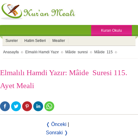
Kuran Okulu
Sureler
Hatim Setleri
Mealler
Anasayfa
Elmalılı Hamdi Yazır
Mâide suresi
Mâide 115
Elmalılı Hamdi Yazır: Mâide Suresi 115.
Ayet Meali
❬ Önceki
|
Sonraki ❭