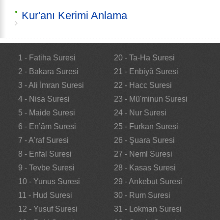
Kur'anı Kerimi Anlama
1 - Fatiha Suresi
20 - Ta-Ha Suresi
2 - Bakara Suresi
21 - Enbiyâ Suresi
3 - Ali İmran Suresi
22 - Hacc Suresi
4 - Nisa Suresi
23 - Mü'minun Suresi
5 - Maide Suresi
24 - Nur Suresi
6 - En’âm Suresi
25 - Furkan Suresi
7 - A'raf Suresi
26 - Şuara Suresi
8 - Enfal Suresi
27 - Neml Suresi
9 - Tevbe Suresi
28 - Kasas Suresi
10 - Yunus Suresi
29 - Ankebut Suresi
11 - Hud Suresi
30 - Rum Suresi
12 - Yusuf Suresi
31 - Lokman Suresi