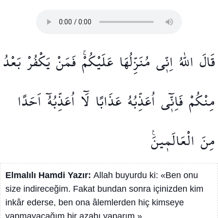
قَالَ
اللّٰهُ
اِنّ۪ي
مُنَزِّلُهَا
عَلَيْكُمْۚ
فَمَنْ
يَكْفُرْ
بَعْدُ
مِنْكُمْ
فَاِنّ۪ٓي
اُعَذِّبُهُ
عَذَابًا
لَٓا
اُعَذِّبُهُٓ
اَحَدًا
مِنَ
الْعَالَم۪ينَ۟
Elmalılı Hamdi Yazır:
Allah buyurdu ki: «Ben onu
size indireceğim. Fakat bundan sonra içinizden kim
inkâr ederse, ben ona âlemlerden hiç kimseye
yapmayacağım bir azabı yaparım.»