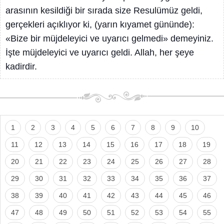
arasının kesildiği bir sırada size Resulümüz geldi,
gerçekleri açıklıyor ki, (yarın kıyamet gününde):
«Bize bir müjdeleyici ve uyarıcı gelmedi» demeyiniz.
İşte müjdeleyici ve uyarıcı geldi. Allah, her şeye
kadirdir.
1
2
3
4
5
6
7
8
9
10
11
12
13
14
15
16
17
18
19
20
21
22
23
24
25
26
27
28
29
30
31
32
33
34
35
36
37
38
39
40
41
42
43
44
45
46
47
48
49
50
51
52
53
54
55