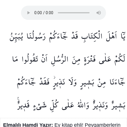
يَٓا
اَهْلَ
الْكِتَابِ
قَدْ
جَٓاءَكُمْ
رَسُولُنَا
يُبَيِّنُ
لَكُمْ
عَلٰى
فَتْرَةٍ
مِنَ
الرُّسُلِ
اَنْ
تَقُولُوا
مَا
جَٓاءَنَا
مِنْ
بَش۪يرٍ
وَلَا
نَذ۪يرٍۘ
فَقَدْ
جَٓاءَكُمْ
بَش۪يرٌ
وَنَذ۪يرٌۜ
وَاللّٰهُ
عَلٰى
كُلِّ
شَيْءٍ
قَد۪يرٌ۟
Elmalılı Hamdi Yazır:
Ey kitap ehli! Peygamberlerin