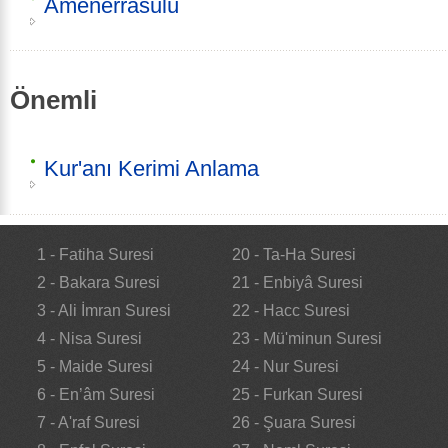
Amenerrasulü
Önemli
Kur'anı Kerimi Anlama
1 - Fatiha Suresi
20 - Ta-Ha Suresi
2 - Bakara Suresi
21 - Enbiyâ Suresi
3 - Ali İmran Suresi
22 - Hacc Suresi
4 - Nisa Suresi
23 - Mü'minun Suresi
5 - Maide Suresi
24 - Nur Suresi
6 - En’âm Suresi
25 - Furkan Suresi
7 - A'raf Suresi
26 - Şuara Suresi