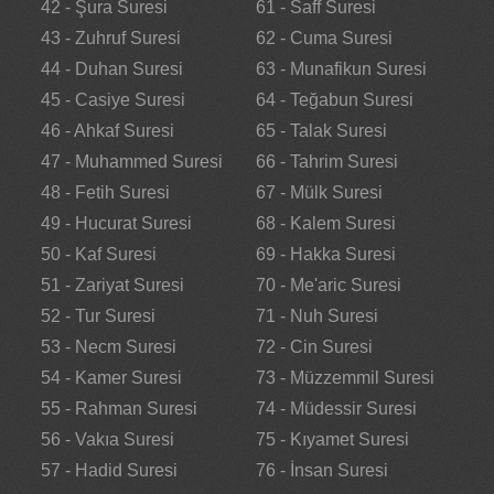
42 - Şura Suresi
61 - Saff Suresi
43 - Zuhruf Suresi
62 - Cuma Suresi
44 - Duhan Suresi
63 - Munafikun Suresi
45 - Casiye Suresi
64 - Teğabun Suresi
46 - Ahkaf Suresi
65 - Talak Suresi
47 - Muhammed Suresi
66 - Tahrim Suresi
48 - Fetih Suresi
67 - Mülk Suresi
49 - Hucurat Suresi
68 - Kalem Suresi
50 - Kaf Suresi
69 - Hakka Suresi
51 - Zariyat Suresi
70 - Me'aric Suresi
52 - Tur Suresi
71 - Nuh Suresi
53 - Necm Suresi
72 - Cin Suresi
54 - Kamer Suresi
73 - Müzzemmil Suresi
55 - Rahman Suresi
74 - Müdessir Suresi
56 - Vakıa Suresi
75 - Kıyamet Suresi
57 - Hadid Suresi
76 - İnsan Suresi