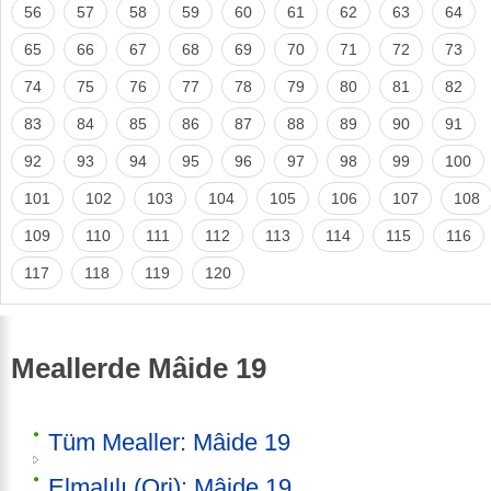
56
57
58
59
60
61
62
63
64
65
66
67
68
69
70
71
72
73
74
75
76
77
78
79
80
81
82
83
84
85
86
87
88
89
90
91
92
93
94
95
96
97
98
99
100
101
102
103
104
105
106
107
108
109
110
111
112
113
114
115
116
117
118
119
120
Meallerde Mâide 19
Tüm Mealler: Mâide 19
Elmalılı (Orj): Mâide 19