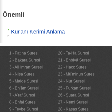
Önemli
Kur'anı Kerimi Anlama
1 - Fatiha Suresi
20 - Ta-Ha Suresi
2 - Bakara Suresi
21 - Enbiyâ Suresi
3 - Ali İmran Suresi
22 - Hacc Suresi
4 - Nisa Suresi
23 - Mü'minun Suresi
5 - Maide Suresi
24 - Nur Suresi
6 - En’âm Suresi
25 - Furkan Suresi
7 - A'raf Suresi
26 - Şuara Suresi
8 - Enfal Suresi
27 - Neml Suresi
9 - Tevbe Suresi
28 - Kasas Suresi