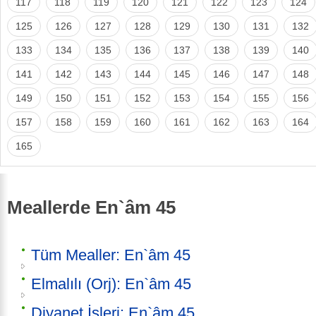
117
118
119
120
121
122
123
124
125
126
127
128
129
130
131
132
133
134
135
136
137
138
139
140
141
142
143
144
145
146
147
148
149
150
151
152
153
154
155
156
157
158
159
160
161
162
163
164
165
Meallerde En`âm 45
Tüm Mealler: En`âm 45
Elmalılı (Orj): En`âm 45
Diyanet İşleri: En`âm 45