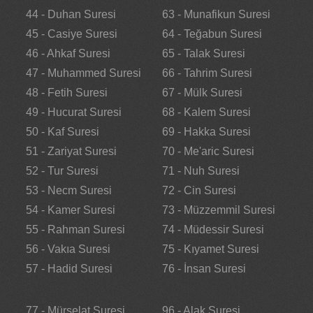
44 - Duhan Suresi
63 - Munafikun Suresi
45 - Casiye Suresi
64 - Teğabun Suresi
46 - Ahkaf Suresi
65 - Talak Suresi
47 - Muhammed Suresi
66 - Tahrim Suresi
48 - Fetih Suresi
67 - Mülk Suresi
49 - Hucurat Suresi
68 - Kalem Suresi
50 - Kaf Suresi
69 - Hakka Suresi
51 - Zariyat Suresi
70 - Me'aric Suresi
52 - Tur Suresi
71 - Nuh Suresi
53 - Necm Suresi
72 - Cin Suresi
54 - Kamer Suresi
73 - Müzzemmil Suresi
55 - Rahman Suresi
74 - Müdessir Suresi
56 - Vakıa Suresi
75 - Kıyamet Suresi
57 - Hadid Suresi
76 - İnsan Suresi
77 - Mürselat Suresi
96 - Alak Suresi