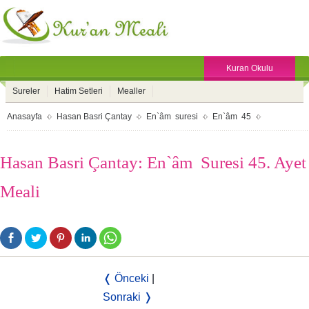
Kuran Okulu
Sureler
Hatim Setleri
Mealler
Anasayfa
Hasan Basri Çantay
En`âm suresi
En`âm 45
Hasan Basri Çantay: En`âm Suresi 45. Ayet
Meali
❬ Önceki
|
Sonraki ❭