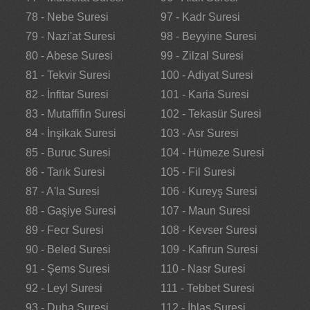
78 - Nebe Suresi
97 - Kadr Suresi
79 - Nazi'at Suresi
98 - Beyyine Suresi
80 - Abese Suresi
99 - Zilzal Suresi
81 - Tekvir Suresi
100 - Adiyat Suresi
82 - İnfitar Suresi
101 - Karia Suresi
83 - Mutaffifin Suresi
102 - Tekasür Suresi
84 - İnşikak Suresi
103 - Asr Suresi
85 - Buruc Suresi
104 - Hümeze Suresi
86 - Tarık Suresi
105 - Fil Suresi
87 - A'la Suresi
106 - Kureyş Suresi
88 - Gaşiye Suresi
107 - Maun Suresi
89 - Fecr Suresi
108 - Kevser Suresi
90 - Beled Suresi
109 - Kafirun Suresi
91 - Şems Suresi
110 - Nasr Suresi
92 - Leyl Suresi
111 - Tebbet Suresi
93 - Duha Suresi
112 - İhlas Suresi