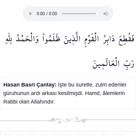
فَقُطِعَ
دَابِرُ
الْقَوْمِ
الَّذ۪ينَ
ظَلَمُواۜ
وَالْحَمْدُ
لِلّٰهِ
رَبِّ
الْعَالَم۪ينَ
Hasan Basri Çantay:
İşte bu suretle, zulm edenler
güruhunun ardı arkası kesilmişdi. Hamd, âlemlerin
Rabbi olan Allahındır.