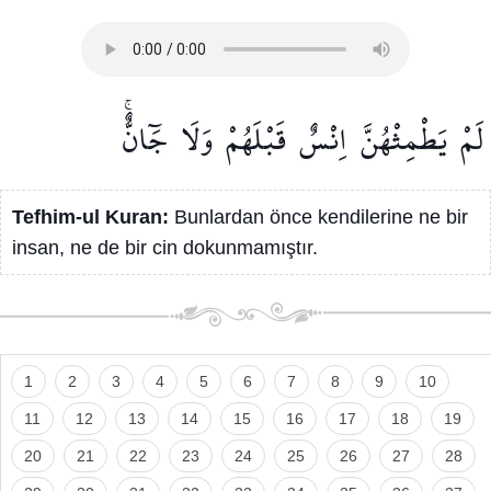
لَمْ
يَطْمِثْهُنَّ
اِنْسٌ
قَبْلَهُمْ
وَلَا
جَٓانٌّۚ
Tefhim-ul Kuran:
Bunlardan önce kendilerine ne bir
insan, ne de bir cin dokunmamıştır.
1
2
3
4
5
6
7
8
9
10
11
12
13
14
15
16
17
18
19
20
21
22
23
24
25
26
27
28