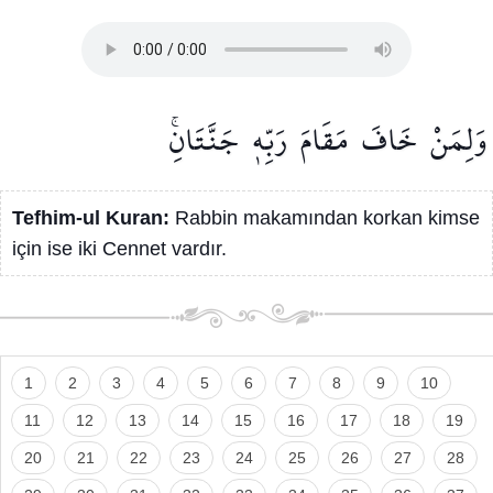
وَلِمَنْ
خَافَ
مَقَامَ
رَبِّه۪
جَنَّتَانِۚ
Tefhim-ul Kuran:
Rabbin makamından korkan kimse
için ise iki Cennet vardır.
1
2
3
4
5
6
7
8
9
10
11
12
13
14
15
16
17
18
19
20
21
22
23
24
25
26
27
28