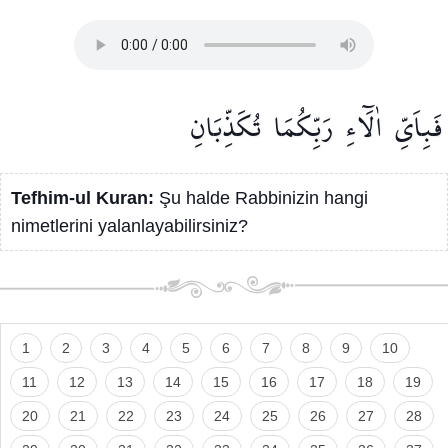
فَبِاَيِّ
اٰلَٓاءِ
رَبِّكُمَا
تُكَذِّبَانِ
Tefhim-ul Kuran:
Şu halde Rabbinizin hangi
nimetlerini yalanlayabilirsiniz?
1
2
3
4
5
6
7
8
9
10
11
12
13
14
15
16
17
18
19
20
21
22
23
24
25
26
27
28