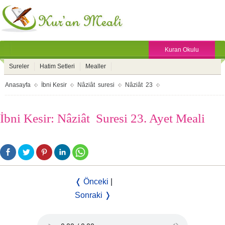
Kuran Okulu
Sureler
Hatim Setleri
Mealler
Anasayfa
İbni Kesir
Nâziât suresi
Nâziât 23
İbni Kesir: Nâziât Suresi 23. Ayet Meali
❬ Önceki
|
Sonraki ❭