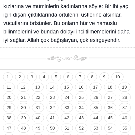
kızlarına ve müminlerin kadınlarına söyle: Bir ihtiyaç
için dışarı çıktıklarında örtülerini üstlerine alsınlar,
vücutlarını örtsünler. Bu onların hür ve namuslu
bilinmelerini ve bundan dolayı inciltilmemelerini daha
iyi sağlar. Allah çok bağışlayan, çok esirgeyendir.
1
2
3
4
5
6
7
8
9
10
11
12
13
14
15
16
17
18
19
20
21
22
23
24
25
26
27
28
29
30
31
32
33
34
35
36
37
38
39
40
41
42
43
44
45
46
47
48
49
50
51
52
53
54
55