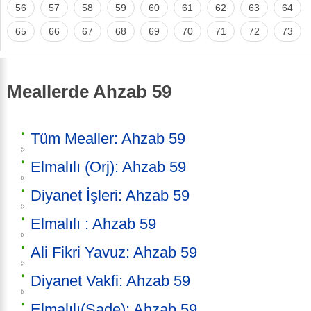
56
57
58
59
60
61
62
63
64
65
66
67
68
69
70
71
72
73
Meallerde Ahzab 59
Tüm Mealler: Ahzab 59
Elmalılı (Orj): Ahzab 59
Diyanet İşleri: Ahzab 59
Elmalılı : Ahzab 59
Ali Fikri Yavuz: Ahzab 59
Diyanet Vakfi: Ahzab 59
Elmalılı(Sade): Ahzab 59