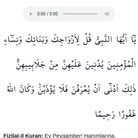
يَٓا
اَيُّهَا
النَّبِيُّ
قُلْ
لِاَزْوَاجِكَ
وَبَنَاتِكَ
وَنِسَٓاءِ
الْمُؤْمِن۪ينَ
يُدْن۪ينَ
عَلَيْهِنَّ
مِنْ
جَلَاب۪يبِهِنَّۜ
ذٰلِكَ
اَدْنٰٓى
اَنْ
يُعْرَفْنَ
فَلَا
يُؤْذَيْنَۜ
وَكَانَ
اللّٰهُ
غَفُورًا
رَح۪يمًا
Fizilal-il Kuran:
Ey Peygamber! Hanımlarına,