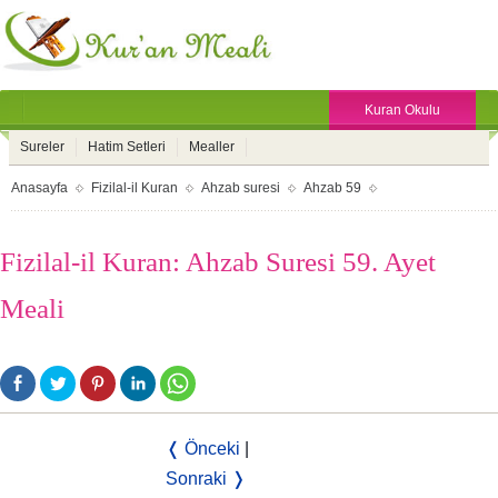
Kuran Okulu
Sureler
Hatim Setleri
Mealler
Anasayfa
Fizilal-il Kuran
Ahzab suresi
Ahzab 59
Fizilal-il Kuran: Ahzab Suresi 59. Ayet
Meali
❬ Önceki
|
Sonraki ❭