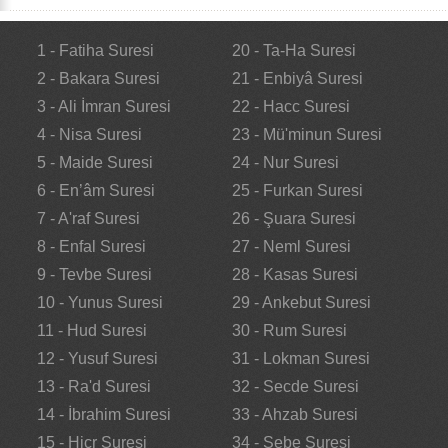
1 - Fatiha Suresi
20 - Ta-Ha Suresi
2 - Bakara Suresi
21 - Enbiyâ Suresi
3 - Ali İmran Suresi
22 - Hacc Suresi
4 - Nisa Suresi
23 - Mü'minun Suresi
5 - Maide Suresi
24 - Nur Suresi
6 - En’âm Suresi
25 - Furkan Suresi
7 - A'raf Suresi
26 - Şuara Suresi
8 - Enfal Suresi
27 - Neml Suresi
9 - Tevbe Suresi
28 - Kasas Suresi
10 - Yunus Suresi
29 - Ankebut Suresi
11 - Hud Suresi
30 - Rum Suresi
12 - Yusuf Suresi
31 - Lokman Suresi
13 - Ra'd Suresi
32 - Secde Suresi
14 - İbrahim Suresi
33 - Ahzab Suresi
15 - Hicr Suresi
34 - Sebe Suresi