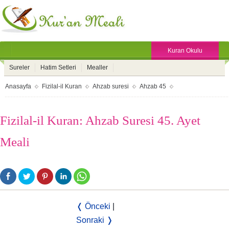
Kuran Okulu
Sureler
Hatim Setleri
Mealler
Anasayfa
Fizilal-il Kuran
Ahzab suresi
Ahzab 45
Fizilal-il Kuran: Ahzab Suresi 45. Ayet
Meali
❬ Önceki
|
Sonraki ❭