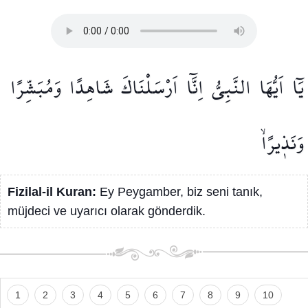
يَٓا
اَيُّهَا
النَّبِيُّ
اِنَّٓا
اَرْسَلْنَاكَ
شَاهِدًا
وَمُبَشِّرًا
وَنَذ۪يرًاۙ
Fizilal-il Kuran:
Ey Peygamber, biz seni tanık,
müjdeci ve uyarıcı olarak gönderdik.
1
2
3
4
5
6
7
8
9
10