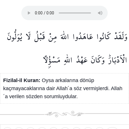
وَلَقَدْ
كَانُوا
عَاهَدُوا
اللّٰهَ
مِنْ
قَبْلُ
لَا
يُوَلُّونَ
الْاَدْبَارَۜ
وَكَانَ
عَهْدُ
اللّٰهِ
مَسْؤُ۫لًا
Fizilal-il Kuran:
Oysa arkalarına dönüp
kaçmayacaklarına dair Allah´a söz vermişlerdi. Allah
´a verilen sözden sorumluydular.