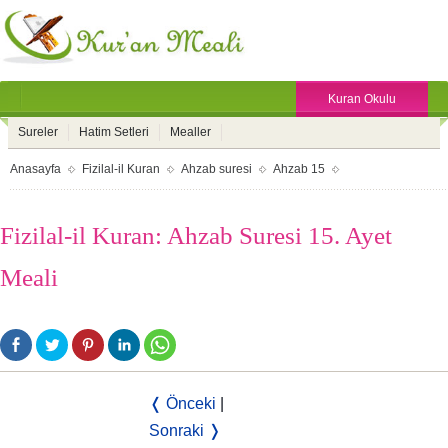
Kuran Okulu
Sureler
Hatim Setleri
Mealler
Anasayfa
Fizilal-il Kuran
Ahzab suresi
Ahzab 15
Fizilal-il Kuran: Ahzab Suresi 15. Ayet
Meali
❬ Önceki
|
Sonraki ❭