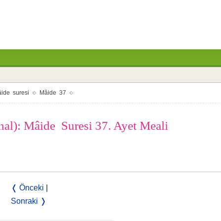
ide suresi
Mâide 37
inal): Mâide Suresi 37. Ayet Meali
❬ Önceki
|
Sonraki ❭