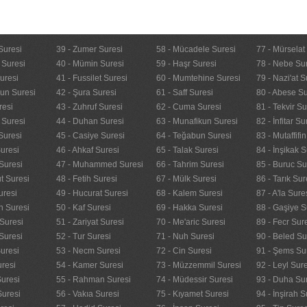
Suresi
39 - Zumer Suresi
58 - Mücadele Suresi
77 - Mürselat
 Suresi
40 - Mümin Suresi
59 - Haşr Suresi
78 - Nebe Su
uresi
41 - Fussilet Suresi
60 - Mumtehine Suresi
79 - Nazi'at S
nun Suresi
42 - Şura Suresi
61 - Saff Suresi
80 - Abese Su
resi
43 - Zuhruf Suresi
62 - Cuma Suresi
81 - Tekvir Su
 Suresi
44 - Duhan Suresi
63 - Munafikun Suresi
82 - İnfitar Su
Suresi
45 - Casiye Suresi
64 - Teğabun Suresi
83 - Mutaffifi
uresi
46 - Ahkaf Suresi
65 - Talak Suresi
84 - İnşikak S
Suresi
47 - Muhammed Suresi
66 - Tahrim Suresi
85 - Buruc Su
t Suresi
48 - Fetih Suresi
67 - Mülk Suresi
86 - Tarık Sur
uresi
49 - Hucurat Suresi
68 - Kalem Suresi
87 - A'la Sure
n Suresi
50 - Kaf Suresi
69 - Hakka Suresi
88 - Gaşiye S
Suresi
51 - Zariyat Suresi
70 - Me'aric Suresi
89 - Fecr Sur
Suresi
52 - Tur Suresi
71 - Nuh Suresi
90 - Beled Su
uresi
53 - Necm Suresi
72 - Cin Suresi
91 - Şems Su
uresi
54 - Kamer Suresi
73 - Müzzemmil Suresi
92 - Leyl Sur
Suresi
55 - Rahman Suresi
74 - Müdessir Suresi
93 - Duha Su
Suresi
56 - Vakıa Suresi
75 - Kıyamet Suresi
94 - İnşirah S