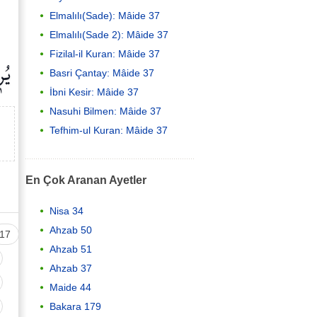
Elmalılı(Sade): Mâide 37
Elmalılı(Sade 2): Mâide 37
Fizilal-il Kuran: Mâide 37
يُر
Basri Çantay: Mâide 37
İbni Kesir: Mâide 37
Nasuhi Bilmen: Mâide 37
Tefhim-ul Kuran: Mâide 37
En Çok Aranan Ayetler
Nisa 34
Ahzab 50
17
Ahzab 51
Ahzab 37
Maide 44
Bakara 179