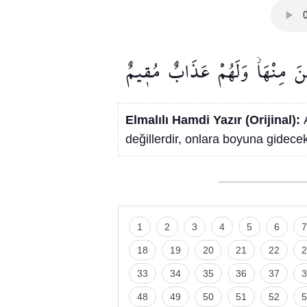
نَ
مِنْهَاۘ
وَلَهُمْ
عَذَابٌ
مُق۪يمٌ
Elmalılı Hamdi Yazır (Orijinal):
değillerdir, onlara boyuna gidecek
1
2
3
4
5
6
7
18
19
20
21
22
2
33
34
35
36
37
3
48
49
50
51
52
5