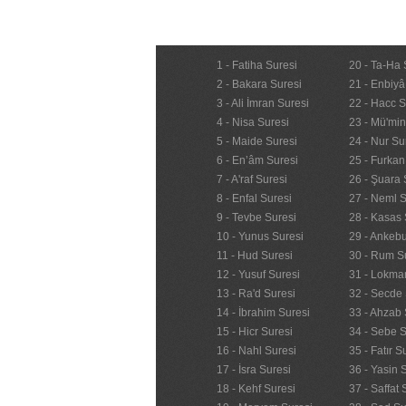
1 - Fatiha Suresi
20 - Ta-Ha 
2 - Bakara Suresi
21 - Enbiyâ
3 - Ali İmran Suresi
22 - Hacc S
4 - Nisa Suresi
23 - Mü'mi
5 - Maide Suresi
24 - Nur Su
6 - En’âm Suresi
25 - Furkan
7 - A'raf Suresi
26 - Şuara 
8 - Enfal Suresi
27 - Neml S
9 - Tevbe Suresi
28 - Kasas 
10 - Yunus Suresi
29 - Ankebu
11 - Hud Suresi
30 - Rum S
12 - Yusuf Suresi
31 - Lokma
13 - Ra'd Suresi
32 - Secde 
14 - İbrahim Suresi
33 - Ahzab 
15 - Hicr Suresi
34 - Sebe S
16 - Nahl Suresi
35 - Fatır S
17 - İsra Suresi
36 - Yasin 
18 - Kehf Suresi
37 - Saffat 