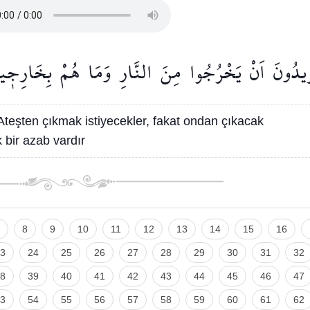
۪يدُونَ
اَنْ
يَخْرُجُوا
مِنَ
النَّارِ
وَمَا
هُمْ
بِخَارِج۪ي
Ateşten çıkmak istiyecekler, fakat ondan çıkacak
 bir azab vardır
8
9
10
11
12
13
14
15
16
3
24
25
26
27
28
29
30
31
32
8
39
40
41
42
43
44
45
46
47
3
54
55
56
57
58
59
60
61
62