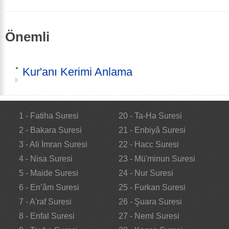
Önemli
Kur'anı Kerimi Anlama
1 - Fatiha Suresi
20 - Ta-Ha Suresi
2 - Bakara Suresi
21 - Enbiyâ Suresi
3 - Ali İmran Suresi
22 - Hacc Suresi
4 - Nisa Suresi
23 - Mü'minun Suresi
5 - Maide Suresi
24 - Nur Suresi
6 - En’âm Suresi
25 - Furkan Suresi
7 - A'raf Suresi
26 - Şuara Suresi
8 - Enfal Suresi
27 - Neml Suresi