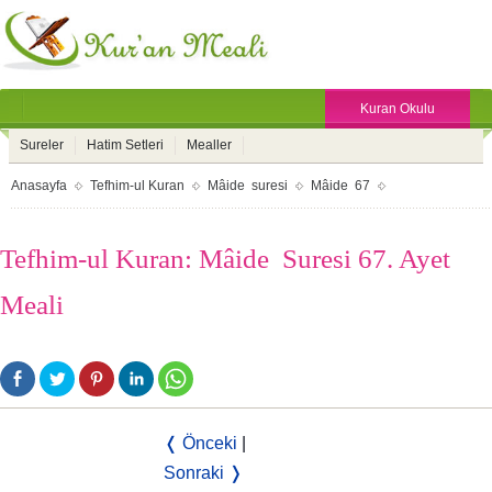
Kuran Okulu
Sureler
Hatim Setleri
Mealler
Anasayfa
Tefhim-ul Kuran
Mâide suresi
Mâide 67
Tefhim-ul Kuran: Mâide Suresi 67. Ayet
Meali
❬ Önceki
|
Sonraki ❭