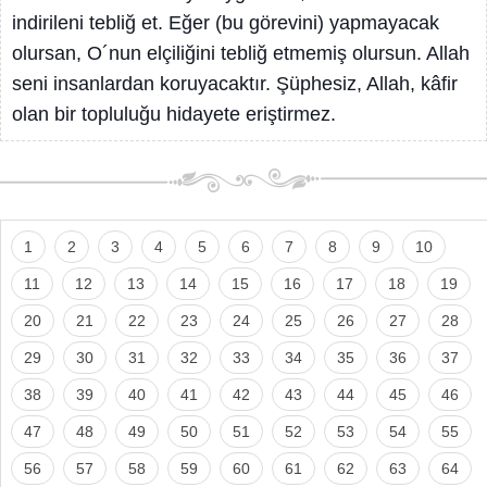
indirileni tebliğ et. Eğer (bu görevini) yapmayacak
olursan, O´nun elçiliğini tebliğ etmemiş olursun. Allah
seni insanlardan koruyacaktır. Şüphesiz, Allah, kâfir
olan bir topluluğu hidayete eriştirmez.
1
2
3
4
5
6
7
8
9
10
11
12
13
14
15
16
17
18
19
20
21
22
23
24
25
26
27
28
29
30
31
32
33
34
35
36
37
38
39
40
41
42
43
44
45
46
47
48
49
50
51
52
53
54
55
56
57
58
59
60
61
62
63
64