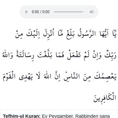
يَٓا
اَيُّهَا
الرَّسُولُ
بَلِّغْ
مَٓا
اُنْزِلَ
اِلَيْكَ
مِنْ
رَبِّكَۜ
وَاِنْ
لَمْ
تَفْعَلْ
فَمَا
بَلَّغْتَ
رِسَالَتَهُۜ
وَاللّٰهُ
يَعْصِمُكَ
مِنَ
النَّاسِۜ
اِنَّ
اللّٰهَ
لَا
يَهْدِي
الْقَوْمَ
الْكَافِر۪ينَ
Tefhim-ul Kuran:
Ey Peygamber, Rabbinden sana