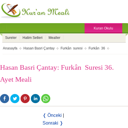
Kuran Okulu
Sureler
Hatim Setleri
Mealler
Anasayfa
Hasan Basri Çantay
Furkân suresi
Furkân 36
Hasan Basri Çantay: Furkân Suresi 36.
Ayet Meali
❬ Önceki
|
Sonraki ❭