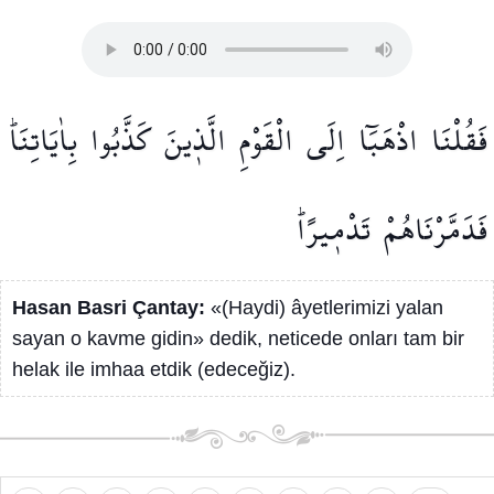
فَقُلْنَا
اذْهَبَٓا
اِلَى
الْقَوْمِ
الَّذ۪ينَ
كَذَّبُوا
بِاٰيَاتِنَاۜ
فَدَمَّرْنَاهُمْ
تَدْم۪يرًاۜ
Hasan Basri Çantay:
«(Haydi) âyetlerimizi yalan
sayan o kavme gidin» dedik, neticede onları tam bir
helak ile imhaa etdik (edeceğiz).