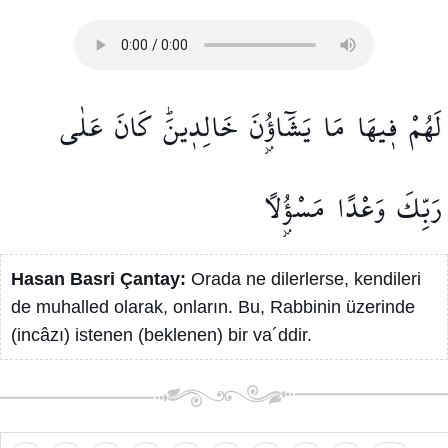
لَهُمْ
ف۪يهَا
مَا
يَشَٓاؤُ۫نَ
خَالِد۪ينَۜ
كَانَ
عَلٰى
رَبِّكَ
وَعْدًا
مَسْؤُ۫لًا
Hasan Basri Çantay:
Orada ne dilerlerse, kendileri
de muhalled olarak, onların. Bu, Rabbinin üzerinde
(incâzı) istenen (beklenen) bir va´ddir.