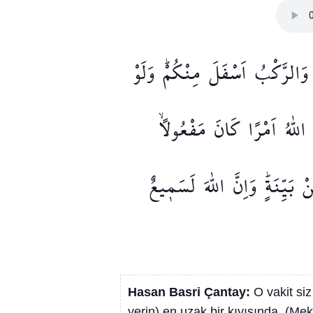
وَالرَّكْبُ
اَسْفَلَ
مِنْكُمْۜ
وَلَوْ
اللّٰهُ
اَمْرًا
كَانَ
مَفْعُولًاۙ
ْ
بَيِّنَةٍۜ
وَاِنَّ
اللّٰهَ
لَسَم۪يعٌ
Hasan Basri Çantay:
O vakit siz
yerin) en uzak bir kıyısında, (Mekk