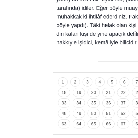
tarafında) idiler. Eğer böyle mu
muhakkak ki ihtilâf ederdiniz. Fak
böyle yapdı). Tâki helak olan kişi
diri kalan kişi de yine apaçık del
hakkıyle işidici, kemâliyle bilicidir.
1
2
3
4
5
6
7
18
19
20
21
22
2
33
34
35
36
37
3
48
49
50
51
52
5
63
64
65
66
67
6