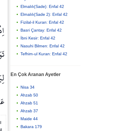
Elmalılı(Sade): Enfal 42
Elmalılı(Sade 2): Enfal 42
Fizilal-il Kuran: Enfal 42
اِذ
Basri Çantay: Enfal 42
İbni Kesir: Enfal 42
Nasuhi Bilmen: Enfal 42
تَو
Tefhim-ul Kuran: Enfal 42
لِي
En Çok Aranan Ayetler
Nisa 34
عَل
Ahzab 50
Ahzab 51
Ahzab 37
Maide 44
ı
Bakara 179
l