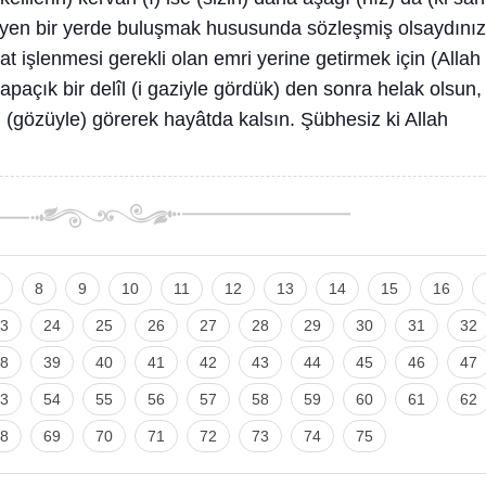
ayyen bir yerde buluşmak hususunda sözleşmiş olsaydınız
at işlenmesi gerekli olan emri yerine getirmek için (Allah
 apaçık bir delîl (i gaziyle gördük) den sonra helak olsun,
îli (gözüyle) görerek hayâtda kalsın. Şübhesiz ki Allah
8
9
10
11
12
13
14
15
16
3
24
25
26
27
28
29
30
31
32
8
39
40
41
42
43
44
45
46
47
3
54
55
56
57
58
59
60
61
62
8
69
70
71
72
73
74
75