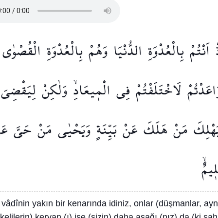
ْ
اَنْتُمْ
بِالْعُدْوَةِ
الدُّنْيَا
وَهُمْ
بِالْعُدْوَةِ
الْقُصْوٰى
َاعَدْتُمْ
لَاخْتَلَفْتُمْ
فِي
الْم۪يعَادِۙ
وَلٰكِنْ
لِيَقْضِيَ
َهْلِكَ
مَنْ
هَلَكَ
عَنْ
بَيِّنَةٍ
وَيَحْيٰى
مَنْ
حَيَّ
عَن
۪يمٌۙ
 vâdînin yakın bir kenarında idiniz, onlar (düşmanlar, ayn
elilerin) kervan (ı) ise (sizin) daha aşağı (nız) da (ki sahi