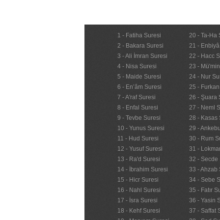
1 - Fatiha Suresi
20 - Ta-Ha 
2 - Bakara Suresi
21 - Enbiyâ
3 - Ali İmran Suresi
22 - Hacc S
4 - Nisa Suresi
23 - Mü'mi
5 - Maide Suresi
24 - Nur Su
6 - En’âm Suresi
25 - Furkan
7 - A'raf Suresi
26 - Şuara 
8 - Enfal Suresi
27 - Neml S
9 - Tevbe Suresi
28 - Kasas 
10 - Yunus Suresi
29 - Ankebu
11 - Hud Suresi
30 - Rum S
12 - Yusuf Suresi
31 - Lokma
13 - Ra'd Suresi
32 - Secde 
14 - İbrahim Suresi
33 - Ahzab 
15 - Hicr Suresi
34 - Sebe S
16 - Nahl Suresi
35 - Fatır S
17 - İsra Suresi
36 - Yasin 
18 - Kehf Suresi
37 - Saffat 