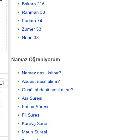
Bakara 216
Rahman 33
Furkan 74
Zümer 53
Nebe 33
Namaz Öğreniyorum
Namaz nasıl kılınır?
Abdest nasıl alınır?
17
Gusül abdesti nasıl alınır?
Asr Suresi
Fatiha Sûresi
Fil Suresi
Kureyş Suresi
Maun Suresi