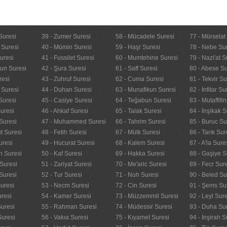
Suresi
39 - Zumer Suresi
58 - Mücadele Suresi
77 - Mürselat
 Suresi
40 - Mümin Suresi
59 - Haşr Suresi
78 - Nebe Su
uresi
41 - Fussilet Suresi
60 - Mumtehine Suresi
79 - Nazi'at S
nun Suresi
42 - Şura Suresi
61 - Saff Suresi
80 - Abese Su
resi
43 - Zuhruf Suresi
62 - Cuma Suresi
81 - Tekvir Su
 Suresi
44 - Duhan Suresi
63 - Munafikun Suresi
82 - İnfitar Su
Suresi
45 - Casiye Suresi
64 - Teğabun Suresi
83 - Mutaffifi
uresi
46 - Ahkaf Suresi
65 - Talak Suresi
84 - İnşikak S
Suresi
47 - Muhammed Suresi
66 - Tahrim Suresi
85 - Buruc Su
t Suresi
48 - Fetih Suresi
67 - Mülk Suresi
86 - Tarık Sur
uresi
49 - Hucurat Suresi
68 - Kalem Suresi
87 - A'la Sure
n Suresi
50 - Kaf Suresi
69 - Hakka Suresi
88 - Gaşiye S
Suresi
51 - Zariyat Suresi
70 - Me'aric Suresi
89 - Fecr Sur
Suresi
52 - Tur Suresi
71 - Nuh Suresi
90 - Beled Su
uresi
53 - Necm Suresi
72 - Cin Suresi
91 - Şems Su
uresi
54 - Kamer Suresi
73 - Müzzemmil Suresi
92 - Leyl Sur
Suresi
55 - Rahman Suresi
74 - Müdessir Suresi
93 - Duha Su
Suresi
56 - Vakıa Suresi
75 - Kıyamet Suresi
94 - İnşirah S