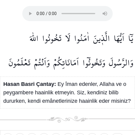
يَٓا
اَيُّهَا
الَّذ۪ينَ
اٰمَنُوا
لَا
تَخُونُوا
اللّٰهَ
وَالرَّسُولَ
وَتَخُونُٓوا
اَمَانَاتِكُمْ
وَاَنْتُمْ
تَعْلَمُونَ
Hasan Basri Çantay:
Ey îman edenler, Allaha ve o
peygambere haainlik etmeyin. Siz, kendiniz bilib
dururken, kendi emânetlerinize haainlik eder misiniz?