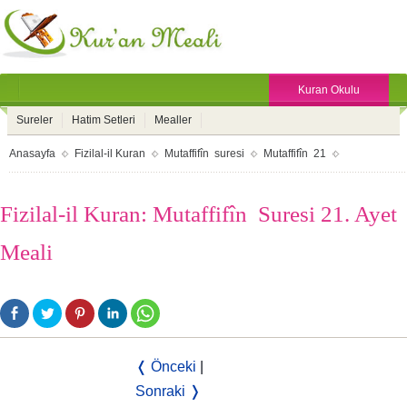
Kuran Okulu
Sureler
Hatim Setleri
Mealler
Anasayfa
Fizilal-il Kuran
Mutaffifîn suresi
Mutaffifîn 21
Fizilal-il Kuran: Mutaffifîn Suresi 21. Ayet
Meali
❬ Önceki
|
Sonraki ❭