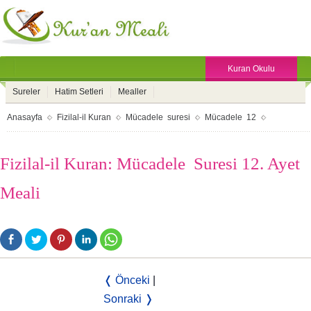
Kuran Okulu
Sureler
Hatim Setleri
Mealler
Anasayfa
Fizilal-il Kuran
Mücadele suresi
Mücadele 12
Fizilal-il Kuran: Mücadele Suresi 12. Ayet
Meali
❬ Önceki
|
Sonraki ❭