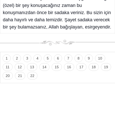
(özel) bir şey konuşacağınız zaman bu
konuşmanızdan önce bir sadaka veriniz. Bu sizin için
daha hayırlı ve daha temizdir. Şayet sadaka verecek
bir şey bulamazsanız, Allah bağışlayan, esirgeyendir.
1
2
3
4
5
6
7
8
9
10
11
12
13
14
15
16
17
18
19
20
21
22