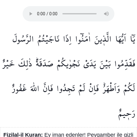
يَٓا
اَيُّهَا
الَّذ۪ينَ
اٰمَنُٓوا
اِذَا
نَاجَيْتُمُ
الرَّسُولَ
فَقَدِّمُوا
بَيْنَ
يَدَيْ
نَجْوٰيكُمْ
صَدَقَةًۜ
ذٰلِكَ
خَيْرٌ
لَكُمْ
وَاَطْهَرُۜ
فَاِنْ
لَمْ
تَجِدُوا
فَاِنَّ
اللّٰهَ
غَفُورٌ
رَح۪يمٌ
Fizilal-il Kuran:
Ey iman edenler! Peygamber ile gizli