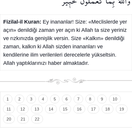
وَاللّٰهُ
بِمَا
تَعْمَلُونَ
خَب۪يرٌ
Fizilal-il Kuran:
Ey inananlar! Size: «Meclislerde yer
açın» denildiği zaman yer açın ki Allah ta size yeriniz
ve rızkınızda genişlik versin. Size «Kalkın» denildiği
zaman, kalkın ki Allah sizden inananları ve
kendilerine ilim verilenleri derecelerle yükseltsin.
Allah yaptıklarınızı haber almaktadır.
1
2
3
4
5
6
7
8
9
10
11
12
13
14
15
16
17
18
19
20
21
22