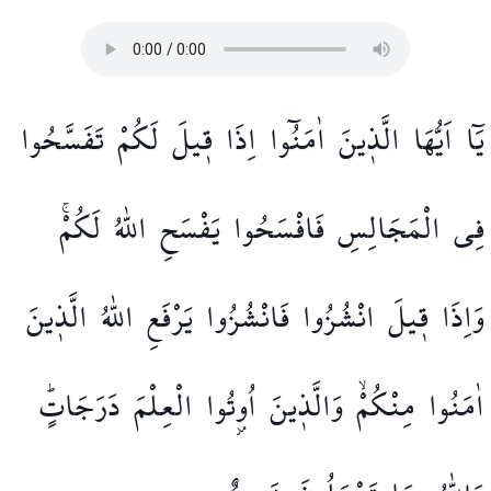
يَٓا
اَيُّهَا
الَّذ۪ينَ
اٰمَنُٓوا
اِذَا
ق۪يلَ
لَكُمْ
تَفَسَّحُوا
فِي
الْمَجَالِسِ
فَافْسَحُوا
يَفْسَحِ
اللّٰهُ
لَكُمْۚ
وَاِذَا
ق۪يلَ
انْشُزُوا
فَانْشُزُوا
يَرْفَعِ
اللّٰهُ
الَّذ۪ينَ
اٰمَنُوا
مِنْكُمْۙ
وَالَّذ۪ينَ
اُو۫تُوا
الْعِلْمَ
دَرَجَاتٍۜ