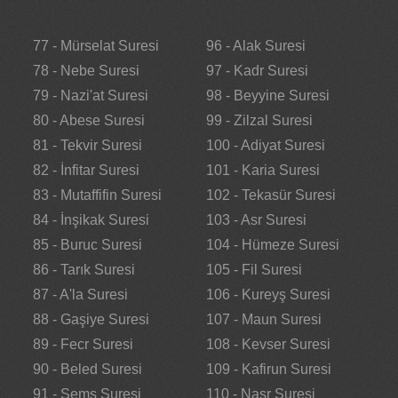
77 - Mürselat Suresi
96 - Alak Suresi
78 - Nebe Suresi
97 - Kadr Suresi
79 - Nazi'at Suresi
98 - Beyyine Suresi
80 - Abese Suresi
99 - Zilzal Suresi
81 - Tekvir Suresi
100 - Adiyat Suresi
82 - İnfitar Suresi
101 - Karia Suresi
83 - Mutaffifin Suresi
102 - Tekasür Suresi
84 - İnşikak Suresi
103 - Asr Suresi
85 - Buruc Suresi
104 - Hümeze Suresi
86 - Tarık Suresi
105 - Fil Suresi
87 - A'la Suresi
106 - Kureyş Suresi
88 - Gaşiye Suresi
107 - Maun Suresi
89 - Fecr Suresi
108 - Kevser Suresi
90 - Beled Suresi
109 - Kafirun Suresi
91 - Şems Suresi
110 - Nasr Suresi