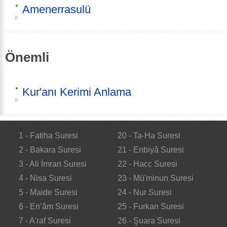
Amenerrasulü
Önemli
Kur'anı Kerimi Anlama
1 - Fatiha Suresi
20 - Ta-Ha Suresi
2 - Bakara Suresi
21 - Enbiyâ Suresi
3 - Ali İmran Suresi
22 - Hacc Suresi
4 - Nisa Suresi
23 - Mü'minun Suresi
5 - Maide Suresi
24 - Nur Suresi
6 - En’âm Suresi
25 - Furkan Suresi
7 - A'raf Suresi
26 - Şuara Suresi