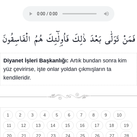
فَمَنْ
تَوَلّٰى
بَعْدَ
ذٰلِكَ
فَاُو۬لٰٓئِكَ
هُمُ
الْفَاسِقُونَ
Diyanet İşleri Başkanlığı:
Artık bundan sonra kim
yüz çevirirse, işte onlar yoldan çıkmışların ta
kendileridir.
1
2
3
4
5
6
7
8
9
10
11
12
13
14
15
16
17
18
19
20
21
22
23
24
25
26
27
28