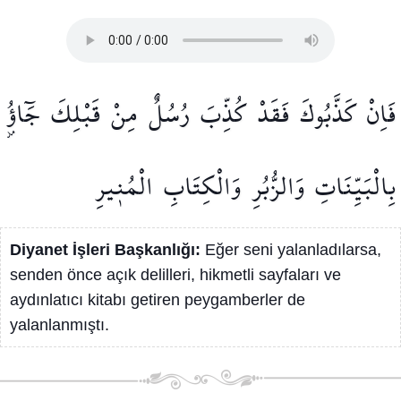
فَاِنْ
كَذَّبُوكَ
فَقَدْ
كُذِّبَ
رُسُلٌ
مِنْ
قَبْلِكَ
جَٓاؤُ۫
بِالْبَيِّنَاتِ
وَالزُّبُرِ
وَالْكِتَابِ
الْمُن۪يرِ
Diyanet İşleri Başkanlığı:
Eğer seni yalanladılarsa,
senden önce açık delilleri, hikmetli sayfaları ve
aydınlatıcı kitabı getiren peygamberler de
yalanlanmıştı.