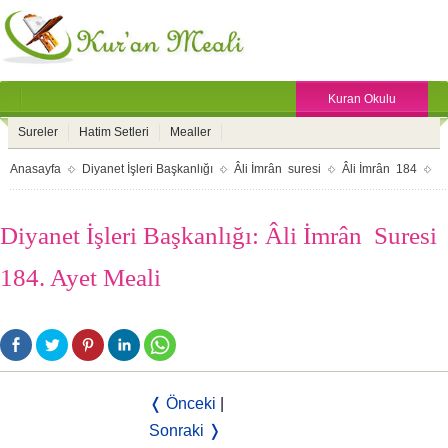
Kuran Okulu
Sureler
Hatim Setleri
Mealler
Anasayfa
Diyanet İşleri Başkanlığı
Âli İmrân suresi
Âli İmrân 184
Diyanet İşleri Başkanlığı: Âli İmrân Suresi
184. Ayet Meali
❬ Önceki
|
Sonraki ❭