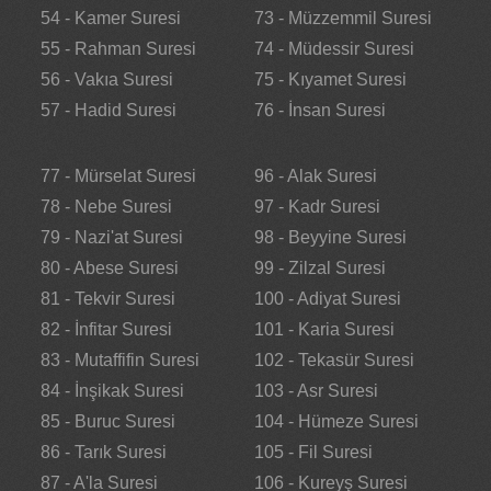
54 - Kamer Suresi
73 - Müzzemmil Suresi
55 - Rahman Suresi
74 - Müdessir Suresi
56 - Vakıa Suresi
75 - Kıyamet Suresi
57 - Hadid Suresi
76 - İnsan Suresi
77 - Mürselat Suresi
96 - Alak Suresi
78 - Nebe Suresi
97 - Kadr Suresi
79 - Nazi'at Suresi
98 - Beyyine Suresi
80 - Abese Suresi
99 - Zilzal Suresi
81 - Tekvir Suresi
100 - Adiyat Suresi
82 - İnfitar Suresi
101 - Karia Suresi
83 - Mutaffifin Suresi
102 - Tekasür Suresi
84 - İnşikak Suresi
103 - Asr Suresi
85 - Buruc Suresi
104 - Hümeze Suresi
86 - Tarık Suresi
105 - Fil Suresi
87 - A'la Suresi
106 - Kureyş Suresi