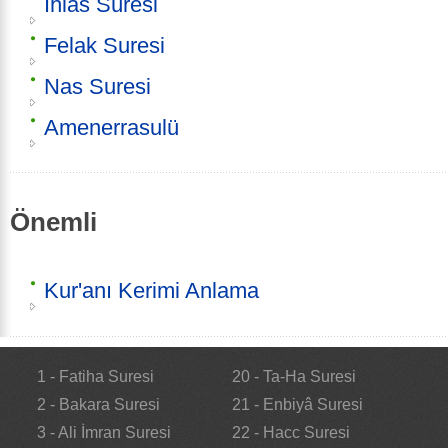
İhlas Sûresi
Felak Suresi
Nas Suresi
Amenerrasulü
Önemli
Kur'anı Kerimi Anlama
1 - Fatiha Suresi
20 - Ta-Ha Suresi
2 - Bakara Suresi
21 - Enbiyâ Suresi
3 - Ali İmran Suresi
22 - Hacc Suresi