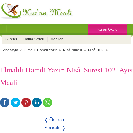
Kuran Okulu
Sureler
Hatim Setleri
Mealler
Anasayfa
Elmalılı Hamdi Yazır
Nisâ suresi
Nisâ 102
Elmalılı Hamdi Yazır: Nisâ Suresi 102. Ayet
Meali
❬ Önceki
|
Sonraki ❭