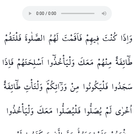
وَاِذَا
كُنْتَ
ف۪يهِمْ
فَاَقَمْتَ
لَهُمُ
الصَّلٰوةَ
فَلْتَقُمْ
طَٓائِفَةٌ
مِنْهُمْ
مَعَكَ
وَلْيَأْخُذُٓوا
اَسْلِحَتَهُمْ۠
فَاِذَا
سَجَدُوا
فَلْيَكُونُوا
مِنْ
وَرَٓائِكُمْۖ
وَلْتَأْتِ
طَٓائِفَةٌ
اُخْرٰى
لَمْ
يُصَلُّوا
فَلْيُصَلُّوا
مَعَكَ
وَلْيَأْخُذُوا