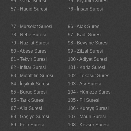
56 - Vakıa Suresi
75 - Kıyamet Suresi
57 - Hadid Suresi
76 - İnsan Suresi
77 - Mürselat Suresi
96 - Alak Suresi
78 - Nebe Suresi
97 - Kadr Suresi
79 - Nazi'at Suresi
98 - Beyyine Suresi
80 - Abese Suresi
99 - Zilzal Suresi
81 - Tekvir Suresi
100 - Adiyat Suresi
82 - İnfitar Suresi
101 - Karia Suresi
83 - Mutaffifin Suresi
102 - Tekasür Suresi
84 - İnşikak Suresi
103 - Asr Suresi
85 - Buruc Suresi
104 - Hümeze Suresi
86 - Tarık Suresi
105 - Fil Suresi
87 - A'la Suresi
106 - Kureyş Suresi
88 - Gaşiye Suresi
107 - Maun Suresi
89 - Fecr Suresi
108 - Kevser Suresi