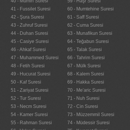
40 - Mümin Suresi
59 - Haşr Suresi
41 - Fussilet Suresi
60 - Mumtehine Suresi
42 - Şura Suresi
61 - Saff Suresi
43 - Zuhruf Suresi
62 - Cuma Suresi
44 - Duhan Suresi
63 - Munafikun Suresi
45 - Casiye Suresi
64 - Teğabun Suresi
46 - Ahkaf Suresi
65 - Talak Suresi
47 - Muhammed Suresi
66 - Tahrim Suresi
48 - Fetih Suresi
67 - Mülk Suresi
49 - Hucurat Suresi
68 - Kalem Suresi
50 - Kaf Suresi
69 - Hakka Suresi
51 - Zariyat Suresi
70 - Me'aric Suresi
52 - Tur Suresi
71 - Nuh Suresi
53 - Necm Suresi
72 - Cin Suresi
54 - Kamer Suresi
73 - Müzzemmil Suresi
55 - Rahman Suresi
74 - Müdessir Suresi