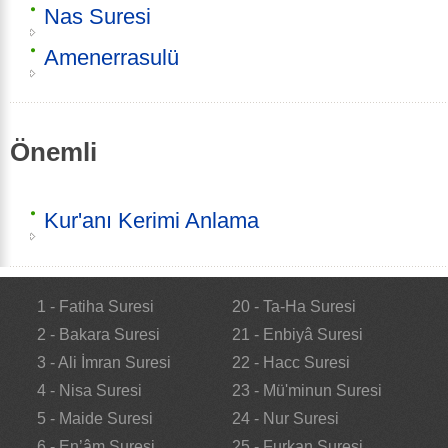
Nas Suresi
Amenerrasulü
Önemli
Kur'anı Kerimi Anlama
1 - Fatiha Suresi
20 - Ta-Ha Suresi
2 - Bakara Suresi
21 - Enbiyâ Suresi
3 - Ali İmran Suresi
22 - Hacc Suresi
4 - Nisa Suresi
23 - Mü'minun Suresi
5 - Maide Suresi
24 - Nur Suresi
6 - En’âm Suresi
25 - Furkan Suresi