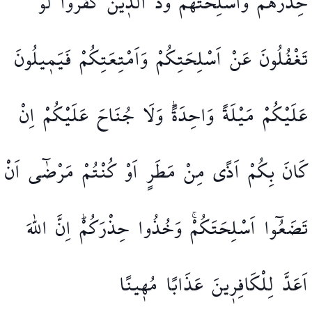
حِذْرَهُمْ
وَاَسْلِحَتَهُمْۚ
وَدَّ
الَّذ۪ينَ
كَفَرُوا
لَوْ
تَغْفُلُونَ
عَنْ
اَسْلِحَتِكُمْ
وَاَمْتِعَتِكُمْ
فَيَم۪يلُونَ
عَلَيْكُمْ
مَيْلَةً
وَاحِدَةًۜ
وَلَا
جُنَاحَ
عَلَيْكُمْ
اِنْ
كَانَ
بِكُمْ
اَذًى
مِنْ
مَطَرٍ
اَوْ
كُنْتُمْ
مَرْضٰٓى
اَنْ
تَضَعُٓوا
اَسْلِحَتَكُمْۚ
وَخُذُوا
حِذْرَكُمْۜ
اِنَّ
اللّٰهَ
اَعَدَّ
لِلْكَافِر۪ينَ
عَذَابًا
مُه۪ينًا