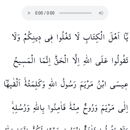
يَٓا
اَهْلَ
الْكِتَابِ
لَا
تَغْلُوا
ف۪ي
د۪ينِكُمْ
وَلَا
تَقُولُوا
عَلَى
اللّٰهِ
اِلَّا
الْحَقَّۜ
اِنَّمَا
الْمَس۪يحُ
ع۪يسَى
ابْنُ
مَرْيَمَ
رَسُولُ
اللّٰهِ
وَكَلِمَتُهُۚ
اَلْقٰيهَٓا
اِلٰى
مَرْيَمَ
وَرُوحٌ
مِنْهُۘ
فَاٰمِنُوا
بِاللّٰهِ
وَرُسُلِه۪ۚ