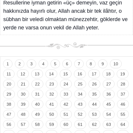
Resullerine iyman getirin «üç» demeyin, vaz geçin
hakkınızda hayırlı olur, Allah ancak bir tek ilâhtır, o
sübhan bir veledi olmaktan münezzehtir, göklerde ve
yerde ne varsa onun vekil de Allah yeter.
1
2
3
4
5
6
7
8
9
10
11
12
13
14
15
16
17
18
19
20
21
22
23
24
25
26
27
28
29
30
31
32
33
34
35
36
37
38
39
40
41
42
43
44
45
46
47
48
49
50
51
52
53
54
55
56
57
58
59
60
61
62
63
64