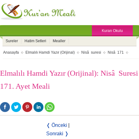
Kuran Okulu
Sureler
Hatim Setleri
Mealler
Anasayfa
Elmalılı Hamdi Yazır (Orijinal)
Nisâ suresi
Nisâ 171
Elmalılı Hamdi Yazır (Orijinal): Nisâ Suresi
171. Ayet Meali
❬ Önceki
|
Sonraki ❭