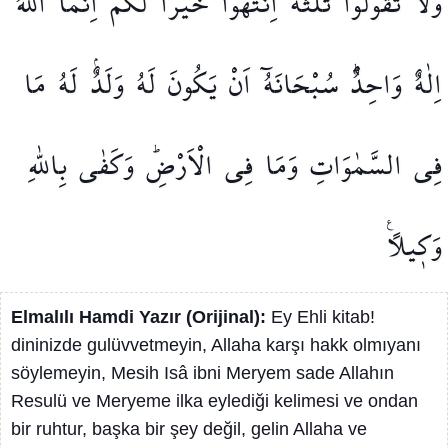
وَلَا
تَقُولُوا
ثَلٰثَةٌۜ
اِنْتَهُوا
خَيْرًا
لَكُمْۜ
اِنَّمَا
اللّٰهُ
اِلٰهٌ
وَاحِدٌۜ
سُبْحَانَهُٓ
اَنْ
يَكُونَ
لَهُ
وَلَدٌۢ
لَهُ
مَا
فِي
السَّمٰوَاتِ
وَمَا
فِي
الْاَرْضِۜ
وَكَفٰى
بِاللّٰهِ
وَك۪يلًا۟
Elmalılı Hamdi Yazır (Orijinal):
Ey Ehli kitab!
dininizde gulüvvetmeyin, Allaha karşı hakk olmıyanı
söylemeyin, Mesih Isâ ibni Meryem sade Allahın
Resulü ve Meryeme ilka eylediği kelimesi ve ondan
bir ruhtur, başka bir şey değil, gelin Allaha ve