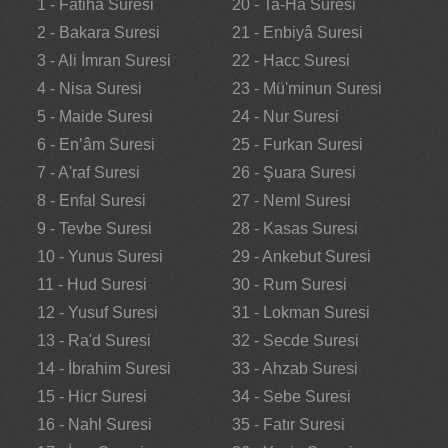
1 - Fatiha Suresi
20 - Ta-Ha Suresi
2 - Bakara Suresi
21 - Enbiyâ Suresi
3 - Ali İmran Suresi
22 - Hacc Suresi
4 - Nisa Suresi
23 - Mü'minun Suresi
5 - Maide Suresi
24 - Nur Suresi
6 - En’âm Suresi
25 - Furkan Suresi
7 - A'raf Suresi
26 - Şuara Suresi
8 - Enfal Suresi
27 - Neml Suresi
9 - Tevbe Suresi
28 - Kasas Suresi
10 - Yunus Suresi
29 - Ankebut Suresi
11 - Hud Suresi
30 - Rum Suresi
12 - Yusuf Suresi
31 - Lokman Suresi
13 - Ra'd Suresi
32 - Secde Suresi
14 - İbrahim Suresi
33 - Ahzab Suresi
15 - Hicr Suresi
34 - Sebe Suresi
16 - Nahl Suresi
35 - Fatır Suresi