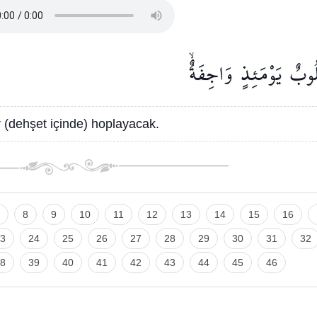
لُوبٌ
يَوْمَئِذٍ
وَاجِفَةٌۙ
 (dehşet içinde) hoplayacak.
8
9
10
11
12
13
14
15
16
3
24
25
26
27
28
29
30
31
32
8
39
40
41
42
43
44
45
46