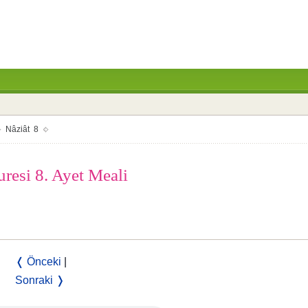
Nâziât 8
resi 8. Ayet Meali
❬ Önceki
|
Sonraki ❭