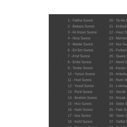
1 - Fatiha Suresi
20 - Ta-Ha 
2 - Bakara Suresi
21 - Enbiyâ
3 - Ali İmran Suresi
22 - Hacc S
4 - Nisa Suresi
23 - Mü'mi
5 - Maide Suresi
24 - Nur Su
6 - En’âm Suresi
25 - Furkan
7 - A'raf Suresi
26 - Şuara 
8 - Enfal Suresi
27 - Neml S
9 - Tevbe Suresi
28 - Kasas 
10 - Yunus Suresi
29 - Ankebu
11 - Hud Suresi
30 - Rum S
12 - Yusuf Suresi
31 - Lokma
13 - Ra'd Suresi
32 - Secde 
14 - İbrahim Suresi
33 - Ahzab 
15 - Hicr Suresi
34 - Sebe S
16 - Nahl Suresi
35 - Fatır S
17 - İsra Suresi
36 - Yasin 
18 - Kehf Suresi
37 - Saffat 