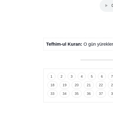
Tefhim-ul Kuran:
O gün yürekler
1
2
3
4
5
6
7
18
19
20
21
22
2
33
34
35
36
37
3