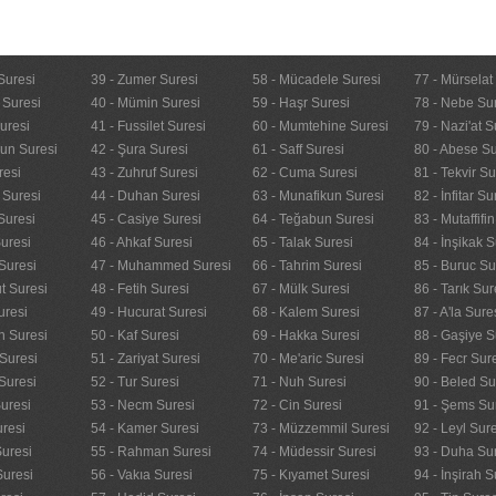
Suresi
39 - Zumer Suresi
58 - Mücadele Suresi
77 - Mürselat
 Suresi
40 - Mümin Suresi
59 - Haşr Suresi
78 - Nebe Su
uresi
41 - Fussilet Suresi
60 - Mumtehine Suresi
79 - Nazi'at S
nun Suresi
42 - Şura Suresi
61 - Saff Suresi
80 - Abese Su
resi
43 - Zuhruf Suresi
62 - Cuma Suresi
81 - Tekvir Su
 Suresi
44 - Duhan Suresi
63 - Munafikun Suresi
82 - İnfitar Su
Suresi
45 - Casiye Suresi
64 - Teğabun Suresi
83 - Mutaffifi
uresi
46 - Ahkaf Suresi
65 - Talak Suresi
84 - İnşikak S
Suresi
47 - Muhammed Suresi
66 - Tahrim Suresi
85 - Buruc Su
t Suresi
48 - Fetih Suresi
67 - Mülk Suresi
86 - Tarık Sur
uresi
49 - Hucurat Suresi
68 - Kalem Suresi
87 - A'la Sure
n Suresi
50 - Kaf Suresi
69 - Hakka Suresi
88 - Gaşiye S
Suresi
51 - Zariyat Suresi
70 - Me'aric Suresi
89 - Fecr Sur
Suresi
52 - Tur Suresi
71 - Nuh Suresi
90 - Beled Su
uresi
53 - Necm Suresi
72 - Cin Suresi
91 - Şems Su
uresi
54 - Kamer Suresi
73 - Müzzemmil Suresi
92 - Leyl Sur
Suresi
55 - Rahman Suresi
74 - Müdessir Suresi
93 - Duha Su
Suresi
56 - Vakıa Suresi
75 - Kıyamet Suresi
94 - İnşirah S