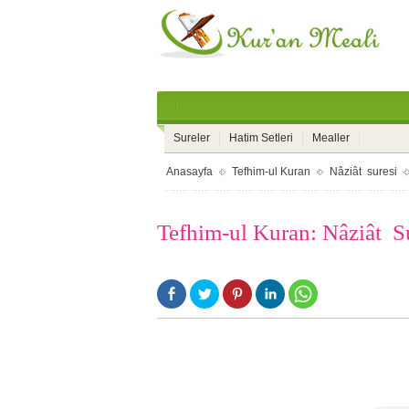
Sureler
Hatim Setleri
Mealler
Anasayfa
Tefhim-ul Kuran
Nâziât suresi
Tefhim-ul Kuran: Nâziât Su