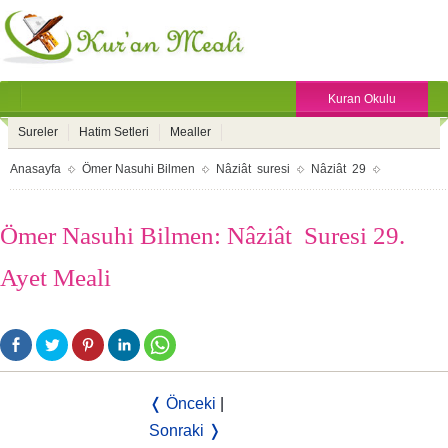
Kuran Okulu
Sureler
Hatim Setleri
Mealler
Anasayfa
Ömer Nasuhi Bilmen
Nâziât suresi
Nâziât 29
Ömer Nasuhi Bilmen: Nâziât Suresi 29.
Ayet Meali
❬ Önceki
|
Sonraki ❭