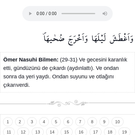
وَاَغْطَشَ
لَيْلَهَا
وَاَخْرَجَ
ضُحٰيهَاۖ
Ömer Nasuhi Bilmen:
(29-31) Ve gecesini karanlık
etti, gündüzünü de çıkardı (aydınlattı). Ve ondan
sonra da yeri yaydı. Ondan suyunu ve otlağını
çıkarıverdi.
1
2
3
4
5
6
7
8
9
10
11
12
13
14
15
16
17
18
19