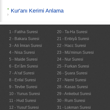
Kur'anı Kerimi Anlama
1 - Fatiha Suresi
20 - Ta-Ha Suresi
2 - Bakara Suresi
21 - Enbiyâ Suresi
3 - Ali İmran Suresi
22 - Hacc Suresi
4 - Nisa Suresi
23 - Mü'minun Suresi
5 - Maide Suresi
24 - Nur Suresi
6 - En’âm Suresi
25 - Furkan Suresi
7 - A'raf Suresi
26 - Şuara Suresi
8 - Enfal Suresi
27 - Neml Suresi
9 - Tevbe Suresi
28 - Kasas Suresi
10 - Yunus Suresi
29 - Ankebut Suresi
11 - Hud Suresi
30 - Rum Suresi
12 - Yusuf Suresi
31 - Lokman Suresi