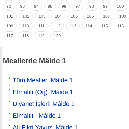
92
93
94
95
96
97
98
99
100
101
102
103
104
105
106
107
108
109
110
111
112
113
114
115
116
117
118
119
120
Meallerde Mâide 1
Tüm Mealler: Mâide 1
Elmalılı (Orj): Mâide 1
Diyanet İşleri: Mâide 1
Elmalılı : Mâide 1
Ali Fikri Yavuz: Mâide 1