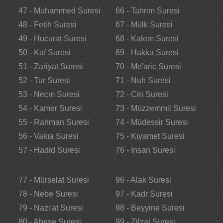
47 - Muhammed Suresi
66 - Tahrim Suresi
48 - Fetih Suresi
67 - Mülk Suresi
49 - Hucurat Suresi
68 - Kalem Suresi
50 - Kaf Suresi
69 - Hakka Suresi
51 - Zariyat Suresi
70 - Me'aric Suresi
52 - Tur Suresi
71 - Nuh Suresi
53 - Necm Suresi
72 - Cin Suresi
54 - Kamer Suresi
73 - Müzzemmil Suresi
55 - Rahman Suresi
74 - Müdessir Suresi
56 - Vakıa Suresi
75 - Kıyamet Suresi
57 - Hadid Suresi
76 - İnsan Suresi
77 - Mürselat Suresi
96 - Alak Suresi
78 - Nebe Suresi
97 - Kadr Suresi
79 - Nazi'at Suresi
98 - Beyyine Suresi
80 - Abese Suresi
99 - Zilzal Suresi