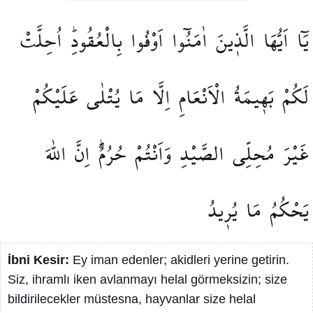
يَٓا
اَيُّهَا
الَّذ۪ينَ
اٰمَنُٓوا
اَوْفُوا
بِالْعُقُودِۜ
اُحِلَّتْ
لَكُمْ
بَه۪يمَةُ
الْاَنْعَامِ
اِلَّا
مَا
يُتْلٰى
عَلَيْكُمْ
غَيْرَ
مُحِلِّي
الصَّيْدِ
وَاَنْتُمْ
حُرُمٌۜ
اِنَّ
اللّٰهَ
يَحْكُمُ
مَا
يُر۪يدُ
İbni Kesir:
Ey iman edenler; akidleri yerine getirin.
Siz, ihramlı iken avlanmayı helal görmeksizin; size
bildirilecekler müstesna, hayvanlar size helal